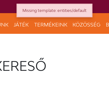
Missing template: entities/default
UNK
JÁTÉK
TERMÉKEINK
KÖZÖSSÉG
B
KERESŐ