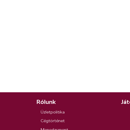
Rólunk
Ját
Üzletpolitika
Cégtörténet
Menedzsment