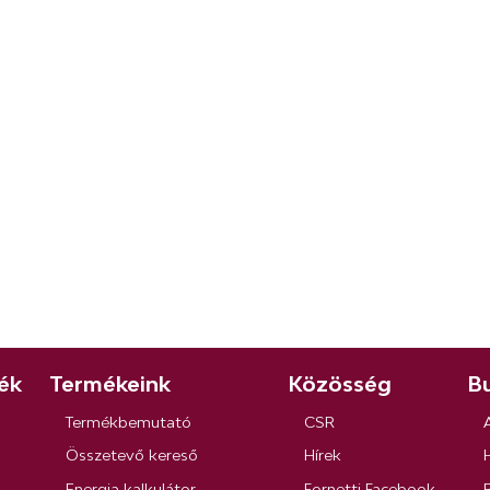
ék
Termékeink
Közösség
Bu
Termékbemutató
CSR
Összetevő kereső
Hírek
Energia kalkulátor
Fornetti Facebook
R