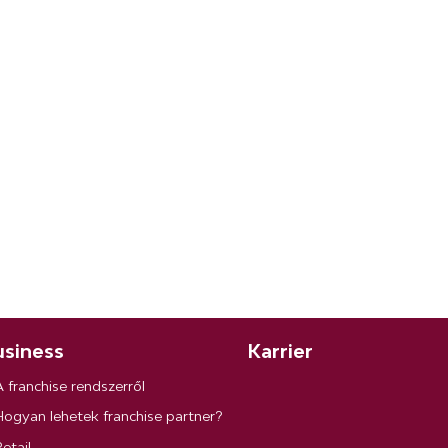
siness
Karrier
A franchise rendszerről
Hogyan lehetek franchise partner?
etail