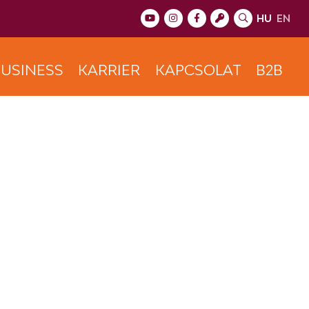
HU
EN
USINESS
KARRIER
KAPCSOLAT
B2B