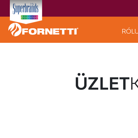
RÓL
ÜZLET