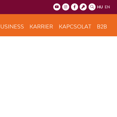
HU
EN
USINESS
KARRIER
KAPCSOLAT
B2B