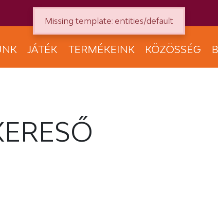
Missing template: entities/default
UNK
JÁTÉK
TERMÉKEINK
KÖZÖSSÉG
B
KERESŐ