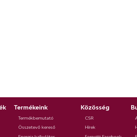
ék
Termékeink
Közösség
Bu
Termékbemutató
CSR
Összetevő kereső
Hírek
Energia kalkulátor
Fornetti Facebook
R