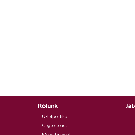
Rólunk
Ját
Üzletpolitika
Cégtörténet
Menedzsment