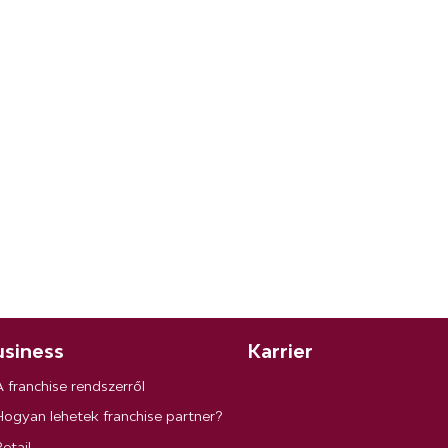
siness
Karrier
A franchise rendszerről
Hogyan lehetek franchise partner?
etail