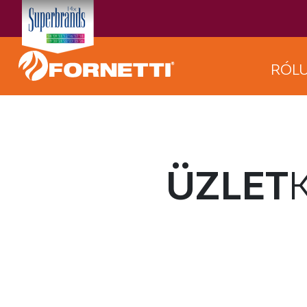
RÓL
ÜZLET