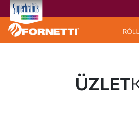
RÓL
ÜZLET