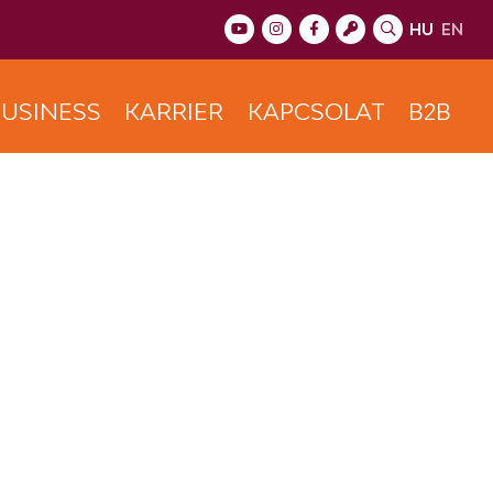
HU
EN
USINESS
KARRIER
KAPCSOLAT
B2B