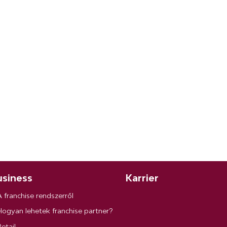
siness
Karrier
A franchise rendszerről
Hogyan lehetek franchise partner?
etail