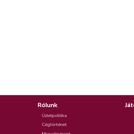
Rólunk
Ját
Üzletpolitika
Cégtörténet
Menedzsment