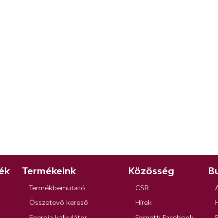
ék
Termékeink
Közösség
Bu
Termékbemutató
CSR
Összetevő kereső
Hírek
Energia kalkulátor
Fornetti Facebook
R