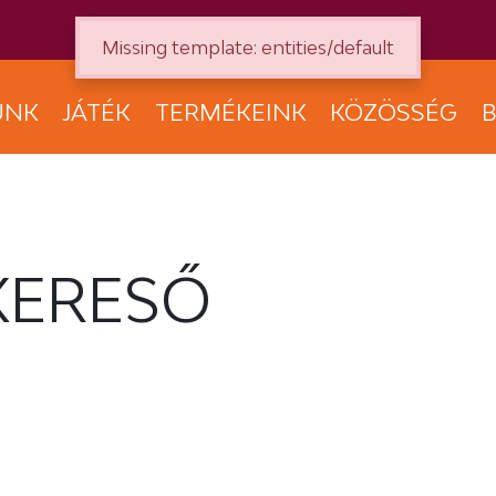
Missing template: entities/default
UNK
JÁTÉK
TERMÉKEINK
KÖZÖSSÉG
B
KERESŐ