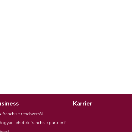
siness
Karrier
A franchise rendszerről
Hogyan lehetek franchise partner?
etail