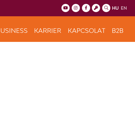
HU
EN
USINESS
KARRIER
KAPCSOLAT
B2B