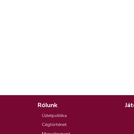
Rólunk
Ját
Üzletpolitika
Cégtörténet
Menedzsment