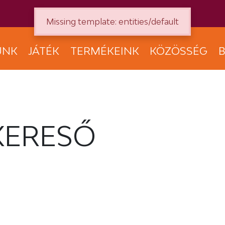
Missing template: entities/default
UNK
JÁTÉK
TERMÉKEINK
KÖZÖSSÉG
B
KERESŐ