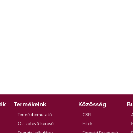
ék
Termékeink
Közösség
Bu
Termékbemutató
CSR
Összetevő kereső
Hírek
Energia kalkulátor
Fornetti Facebook
R