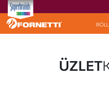
RÓL
ÜZLET