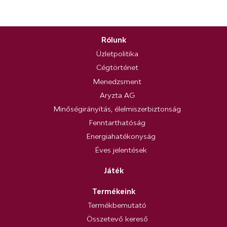
Rólunk
Üzletpolitika
Cégtörténet
Menedzsment
Aryzta AG
Minőségirányítás, élelmiszerbiztonság
Fenntarthatóság
Energiahatékonyság
Éves jelentések
Játék
Termékeink
Termékbemutató
Összetevő kereső