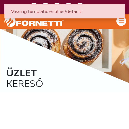
HU
EN
Missing template: entities/default
ÜZLET
KERESŐ