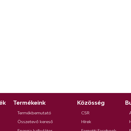
ék
Termékeink
Közösség
Bu
Termékbemutató
CSR
Összetevő kereső
Hírek
Energia kalkulátor
Fornetti Facebook
R