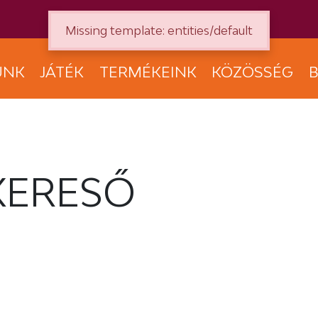
Missing template: entities/default
UNK
JÁTÉK
TERMÉKEINK
KÖZÖSSÉG
B
KERESŐ