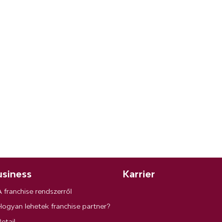
siness
Karrier
A franchise rendszerről
Hogyan lehetek franchise partner?
etail