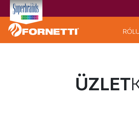
RÓL
ÜZLET