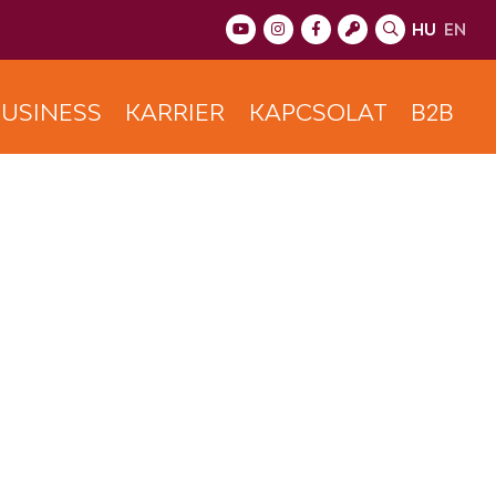
HU
EN
USINESS
KARRIER
KAPCSOLAT
B2B