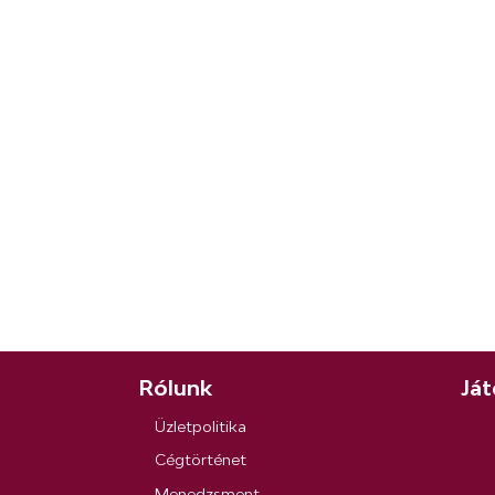
Rólunk
Ját
Üzletpolitika
Cégtörténet
Menedzsment