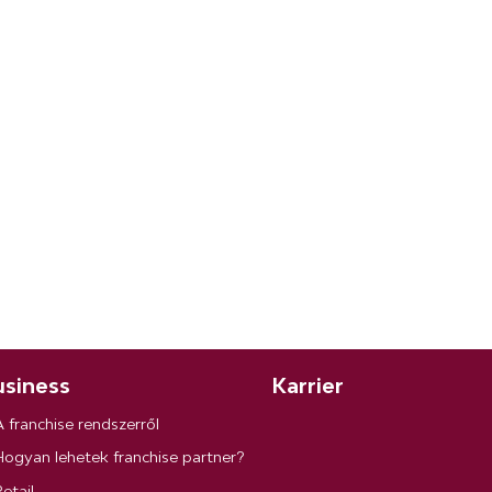
siness
Karrier
A franchise rendszerről
Hogyan lehetek franchise partner?
etail