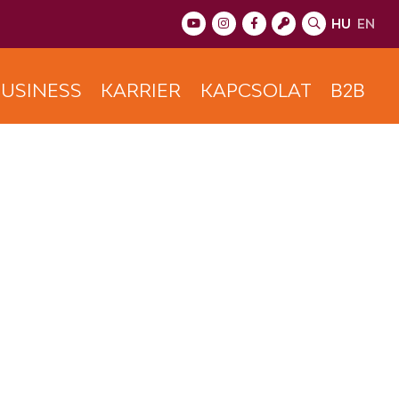
HU
EN
USINESS
KARRIER
KAPCSOLAT
B2B