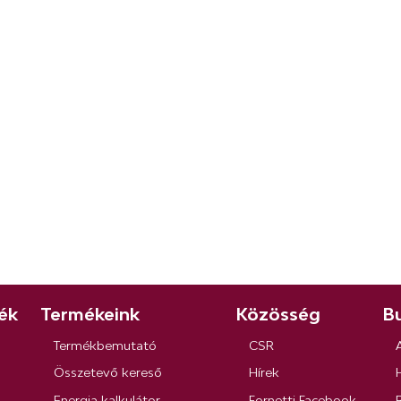
ék
Termékeink
Közösség
Bu
Termékbemutató
CSR
Összetevő kereső
Hírek
Energia kalkulátor
Fornetti Facebook
R