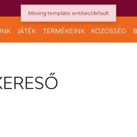
Missing template: entities/default
UNK
JÁTÉK
TERMÉKEINK
KÖZÖSSÉG
B
KERESŐ