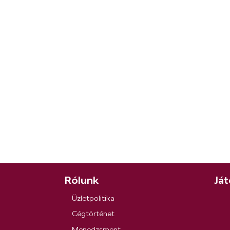
Rólunk
Ját
Üzletpolitika
Cégtörténet
Menedzsment