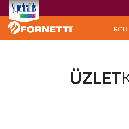
RÓL
ÜZLET