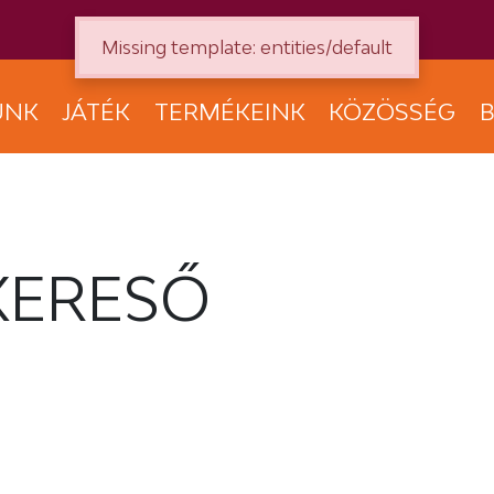
Missing template: entities/default
UNK
JÁTÉK
TERMÉKEINK
KÖZÖSSÉG
B
KERESŐ