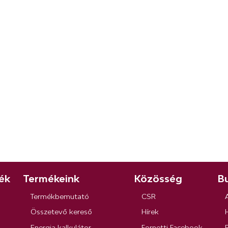
ék
Termékeink
Közösség
Bu
Termékbemutató
CSR
Összetevő kereső
Hírek
Energia kalkulátor
Fornetti Facebook
R