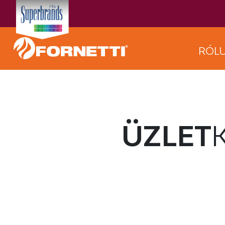
RÓL
ÜZLET