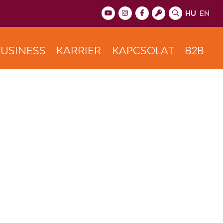
HU
EN
USINESS
KARRIER
KAPCSOLAT
B2B