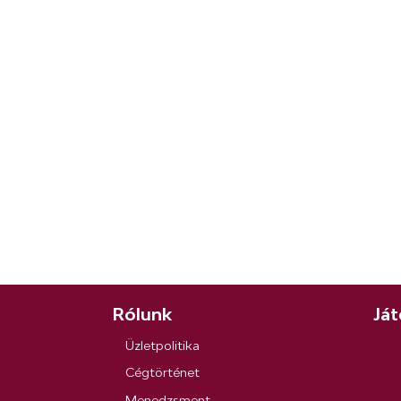
Rólunk
Ját
Üzletpolitika
Cégtörténet
Menedzsment