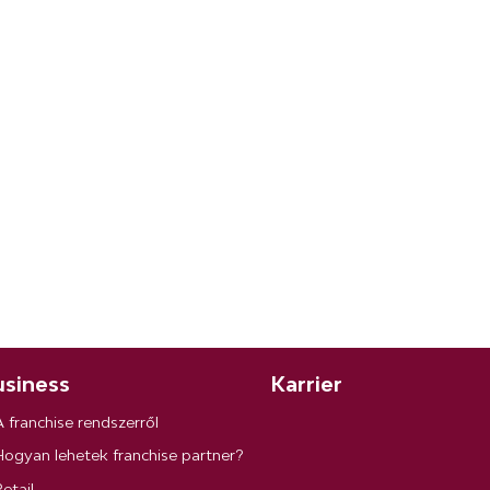
siness
Karrier
A franchise rendszerről
Hogyan lehetek franchise partner?
etail