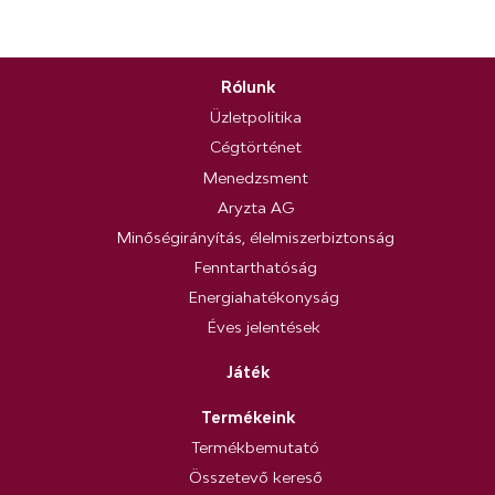
Rólunk
Üzletpolitika
Cégtörténet
Menedzsment
Aryzta AG
Minőségirányítás, élelmiszerbiztonság
Fenntarthatóság
Energiahatékonyság
Éves jelentések
Játék
Termékeink
Termékbemutató
Összetevő kereső