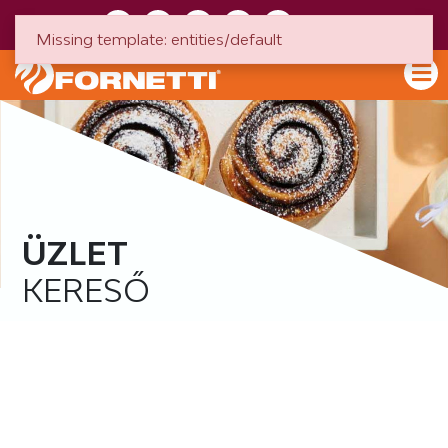
HU
EN
Missing template: entities/default
ÜZLET
KERESŐ