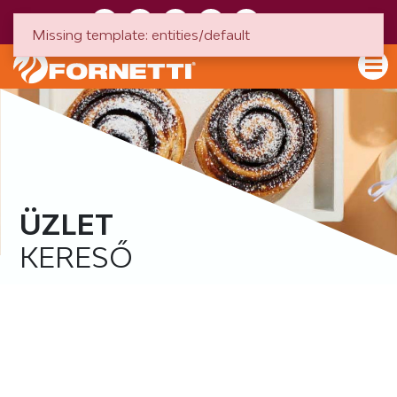
HU
EN
Missing template: entities/default
ÜZLET
KERESŐ