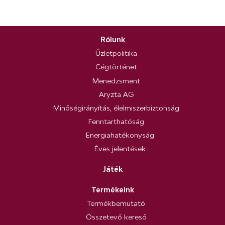
Rólunk
Üzletpolitika
Cégtörténet
Menedzsment
Aryzta AG
Minőségirányítás, élelmiszerbiztonság
Fenntarthatóság
Energiahatékonyság
Éves jelentések
Játék
Termékeink
Termékbemutató
Összetevő kereső