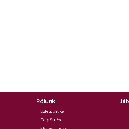
Rólunk
Ját
Üzletpolitika
Cégtörténet
Menedzsment