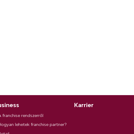
siness
Karrier
A franchise rendszerről
Hogyan lehetek franchise partner?
etail