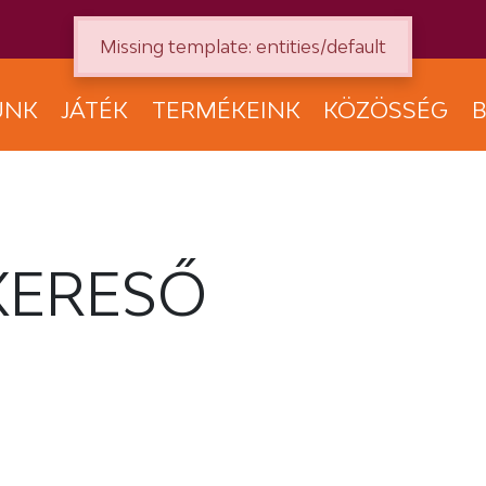
Missing template: entities/default
UNK
JÁTÉK
TERMÉKEINK
KÖZÖSSÉG
B
KERESŐ