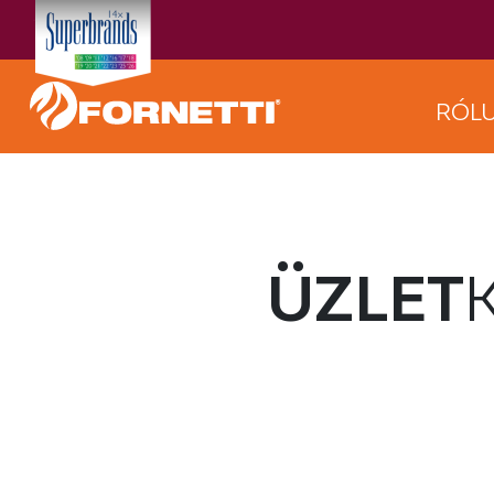
RÓL
ÜZLET