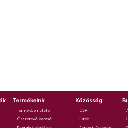
ék
Termékeink
Közösség
Bu
Termékbemutató
CSR
Összetevő kereső
Hírek
Energia kalkulátor
Fornetti Facebook
R