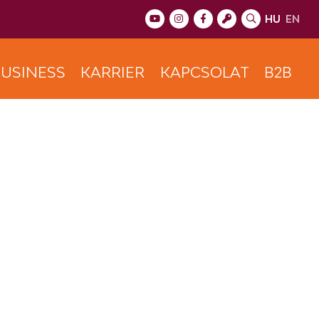
HU
EN
USINESS
KARRIER
KAPCSOLAT
B2B