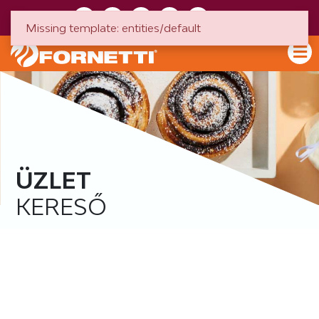
HU
EN
Missing template: entities/default
ÜZLET
KERESŐ