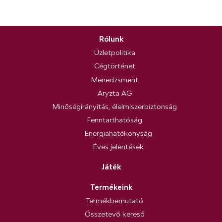
Rólunk
Üzletpolitika
Cégtörténet
Menedzsment
Aryzta AG
Minőségirányítás, élelmiszerbiztonság
Fenntarthatóság
Energiahatékonyság
Éves jelentések
Játék
Termékeink
Termékbemutató
Összetevő kereső