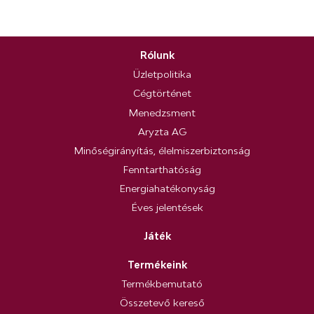
Rólunk
Üzletpolitika
Cégtörténet
Menedzsment
Aryzta AG
Minőségirányítás, élelmiszerbiztonság
Fenntarthatóság
Energiahatékonyság
Éves jelentések
Játék
Termékeink
Termékbemutató
Összetevő kereső