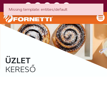
HU
EN
Missing template: entities/default
ÜZLET
KERESŐ