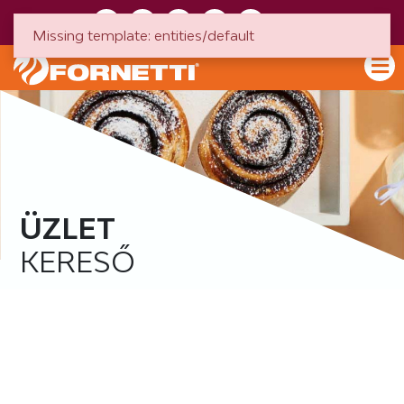
HU
EN
Missing template: entities/default
ÜZLET
KERESŐ