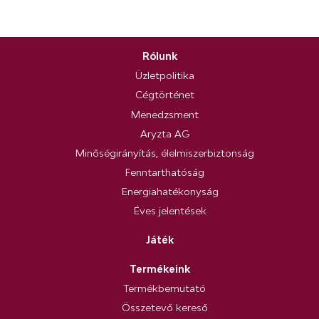
Rólunk
Üzletpolitika
Cégtörténet
Menedzsment
Aryzta AG
Minőségirányítás, élelmiszerbiztonság
Fenntarthatóság
Energiahatékonyság
Éves jelentések
Játék
Termékeink
Termékbemutató
Összetevő kereső