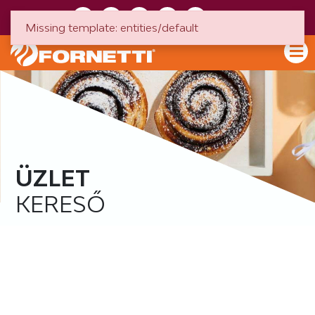
HU
EN
Missing template: entities/default
ÜZLET
KERESŐ