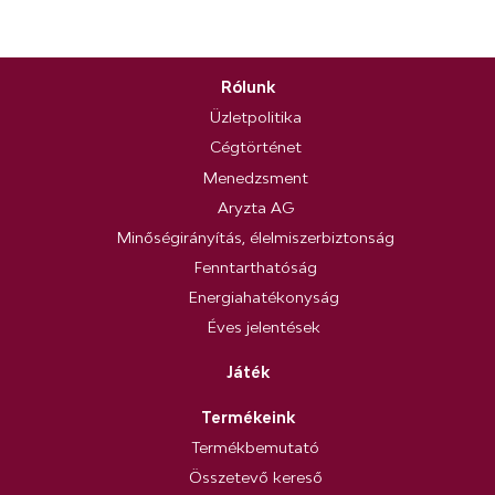
Rólunk
Üzletpolitika
Cégtörténet
Menedzsment
Aryzta AG
Minőségirányítás, élelmiszerbiztonság
Fenntarthatóság
Energiahatékonyság
Éves jelentések
Játék
Termékeink
Termékbemutató
Összetevő kereső