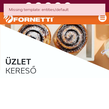
HU
EN
Missing template: entities/default
ÜZLET
KERESŐ