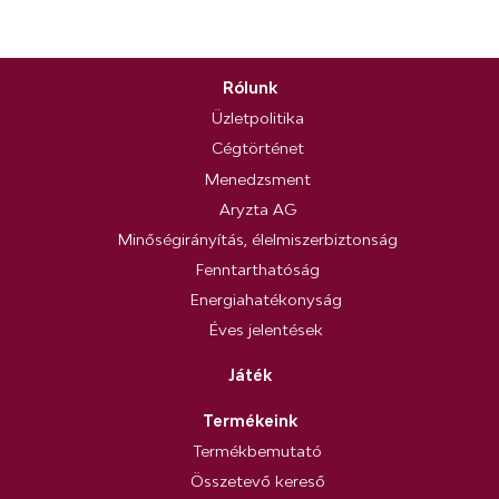
Rólunk
Üzletpolitika
Cégtörténet
Menedzsment
Aryzta AG
Minőségirányítás, élelmiszerbiztonság
Fenntarthatóság
Energiahatékonyság
Éves jelentések
Játék
Termékeink
Termékbemutató
Összetevő kereső