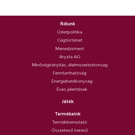
Rólunk
Üzletpolitika
Cégtörténet
Menedzsment
Aryzta AG
Minőségirányítás, élelmiszerbiztonság
Fenntarthatóság
Energiahatékonyság
Éves jelentések
Játék
Termékeink
Termékbemutató
Összetevő kereső