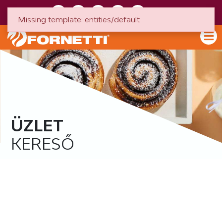
HU
EN
Missing template: entities/default
ÜZLET
KERESŐ