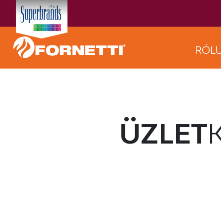
RÓL
ÜZLET