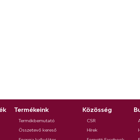
ék
Termékeink
Közösség
Bu
Termékbemutató
CSR
Összetevő kereső
Hírek
Energia kalkulátor
Fornetti Facebook
R