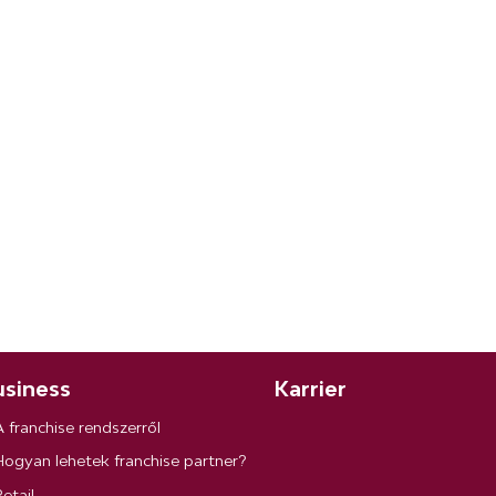
siness
Karrier
A franchise rendszerről
Hogyan lehetek franchise partner?
etail