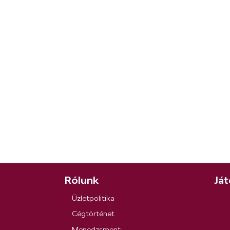
Rólunk
Ját
Üzletpolitika
Cégtörténet
Menedzsment