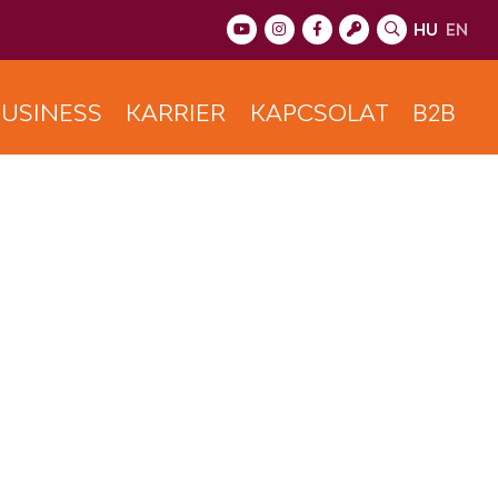
HU
EN
USINESS
KARRIER
KAPCSOLAT
B2B