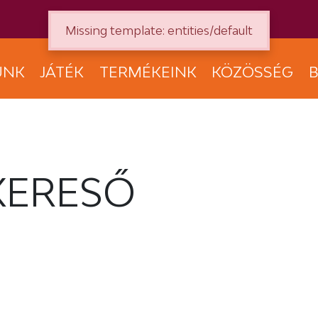
Missing template: entities/default
UNK
JÁTÉK
TERMÉKEINK
KÖZÖSSÉG
B
KERESŐ