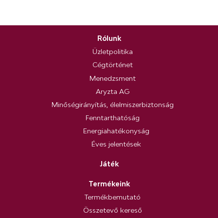
Rólunk
Üzletpolitika
Cégtörténet
Menedzsment
Aryzta AG
Minőségirányítás, élelmiszerbiztonság
Fenntarthatóság
Energiahatékonyság
Éves jelentések
Játék
Termékeink
Termékbemutató
Összetevő kereső