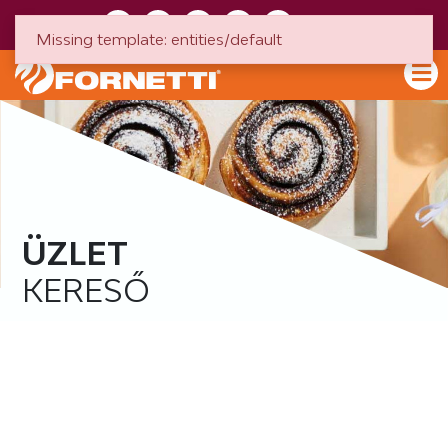
HU
EN
Missing template: entities/default
ÜZLET
KERESŐ