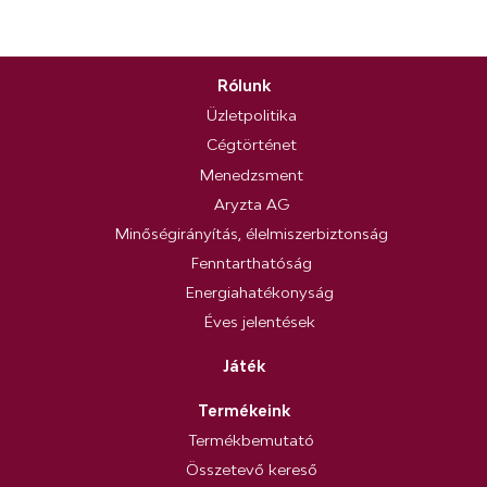
Rólunk
Üzletpolitika
Cégtörténet
Menedzsment
Aryzta AG
Minőségirányítás, élelmiszerbiztonság
Fenntarthatóság
Energiahatékonyság
Éves jelentések
Játék
Termékeink
Termékbemutató
Összetevő kereső