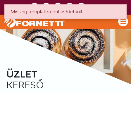
HU
EN
Missing template: entities/default
ÜZLET
KERESŐ