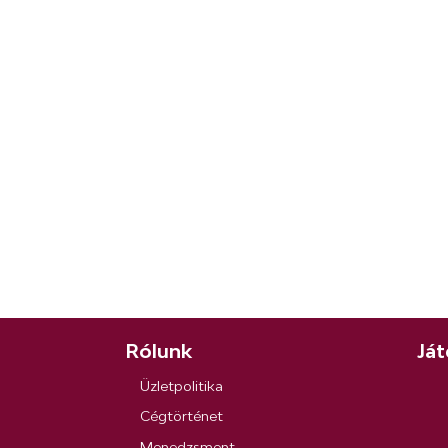
Rólunk
Ját
Üzletpolitika
Cégtörténet
Menedzsment