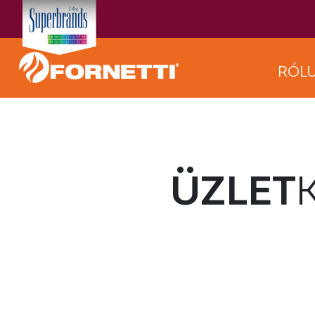
RÓL
ÜZLET