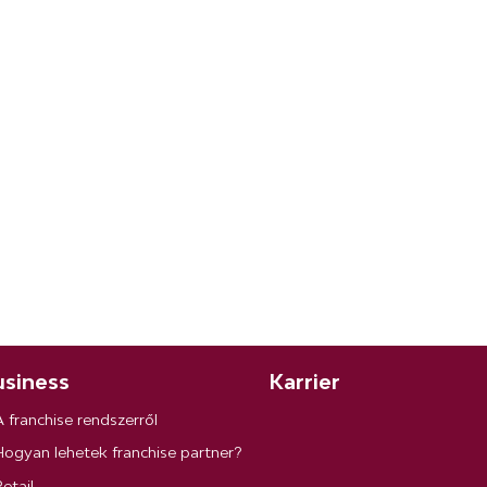
siness
Karrier
A franchise rendszerről
Hogyan lehetek franchise partner?
etail