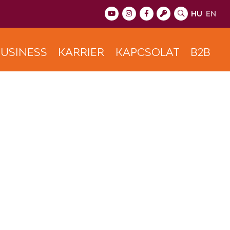
HU
EN
USINESS
KARRIER
KAPCSOLAT
B2B