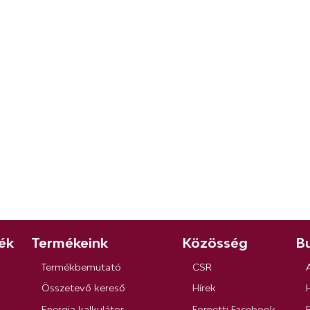
ék
Termékeink
Közösség
Bu
Termékbemutató
CSR
Összetevő kereső
Hírek
Energia kalkulátor
Fornetti Facebook
R