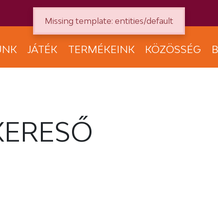
Missing template: entities/default
UNK
JÁTÉK
TERMÉKEINK
KÖZÖSSÉG
B
KERESŐ