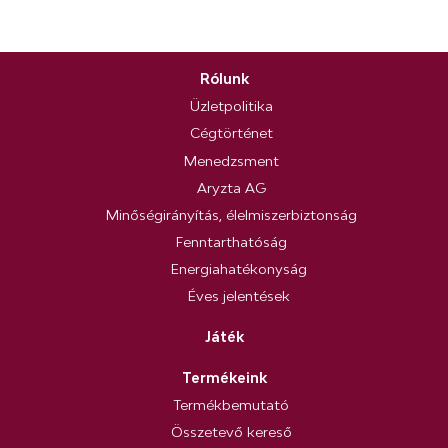
Rólunk
Üzletpolitika
Cégtörténet
Menedzsment
Aryzta AG
Minőségirányítás, élelmiszerbiztonság
Fenntarthatóság
Energiahatékonyság
Éves jelentések
Játék
Termékeink
Termékbemutató
Összetevő kereső