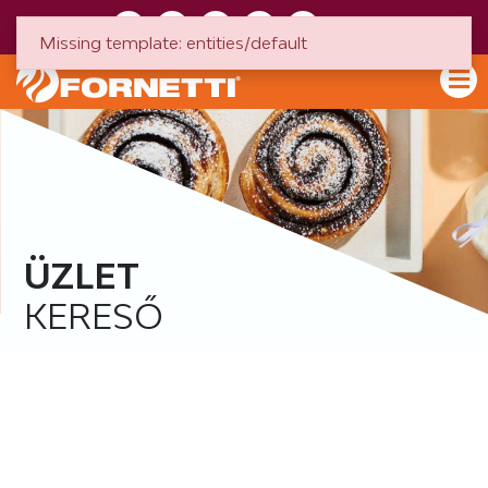
HU
EN
Missing template: entities/default
ÜZLET
KERESŐ