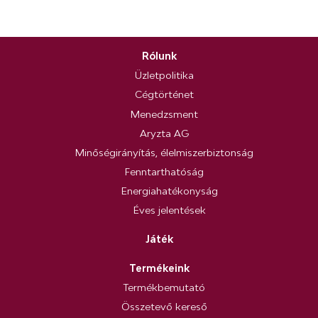
Rólunk
Üzletpolitika
Cégtörténet
Menedzsment
Aryzta AG
Minőségirányítás, élelmiszerbiztonság
Fenntarthatóság
Energiahatékonyság
Éves jelentések
Játék
Termékeink
Termékbemutató
Összetevő kereső