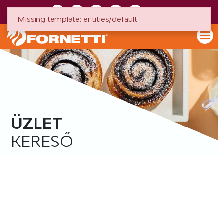
HU
EN
Missing template: entities/default
ÜZLET
KERESŐ