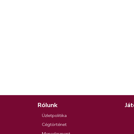
Rólunk
Ját
Üzletpolitika
Cégtörténet
Menedzsment