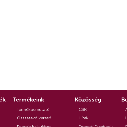
ék
Termékeink
Közösség
Bu
Termékbemutató
CSR
Összetevő kereső
Hírek
Energia kalkulátor
Fornetti Facebook
R