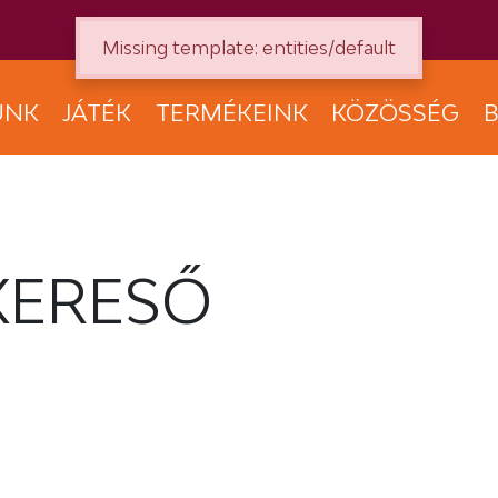
Missing template: entities/default
UNK
JÁTÉK
TERMÉKEINK
KÖZÖSSÉG
B
KERESŐ