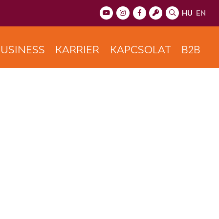
HU
EN
USINESS
KARRIER
KAPCSOLAT
B2B