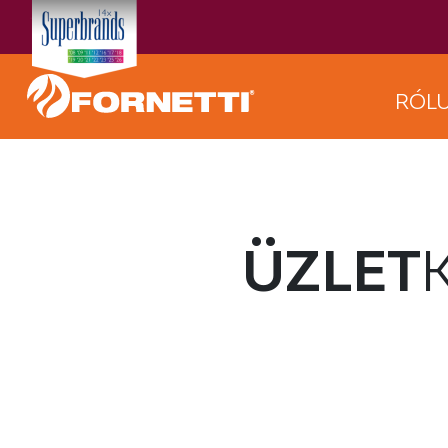
RÓL
ÜZLET