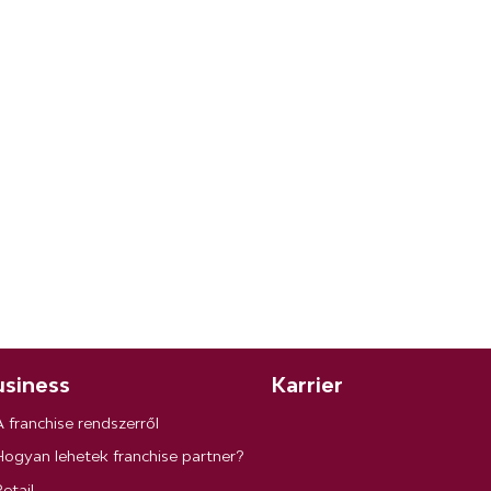
siness
Karrier
A franchise rendszerről
Hogyan lehetek franchise partner?
etail