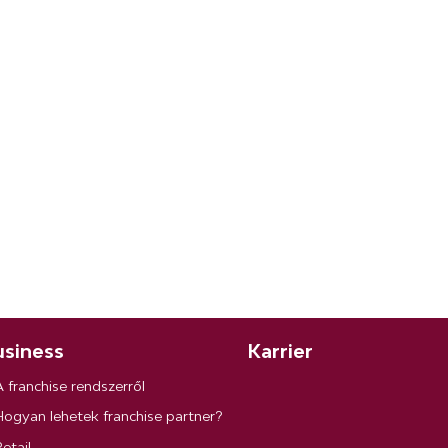
siness
Karrier
A franchise rendszerről
Hogyan lehetek franchise partner?
etail