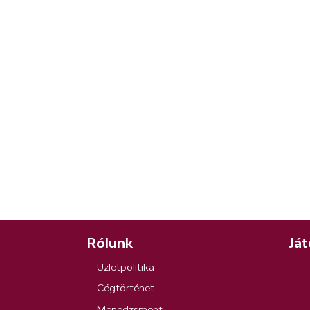
Rólunk
Ját
Üzletpolitika
Cégtörténet
Menedzsment