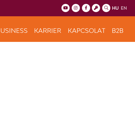
HU
EN
USINESS
KARRIER
KAPCSOLAT
B2B