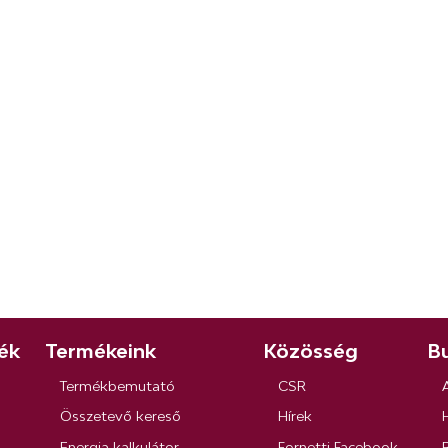
ék
Termékeink
Közösség
Bu
Termékbemutató
CSR
Összetevő kereső
Hírek
Energia kalkulátor
Fornetti Facebook
R