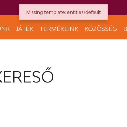
Missing template: entities/default
UNK
JÁTÉK
TERMÉKEINK
KÖZÖSSÉG
B
KERESŐ