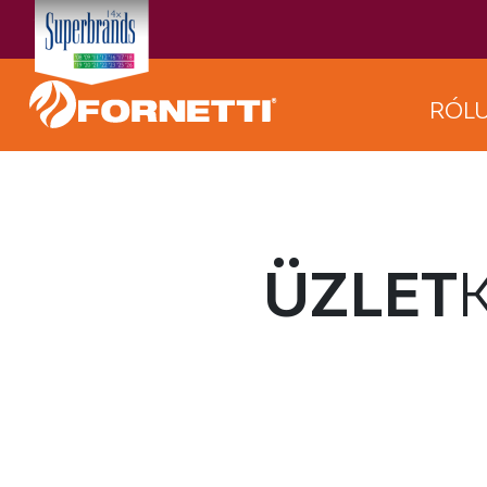
RÓL
ÜZLET