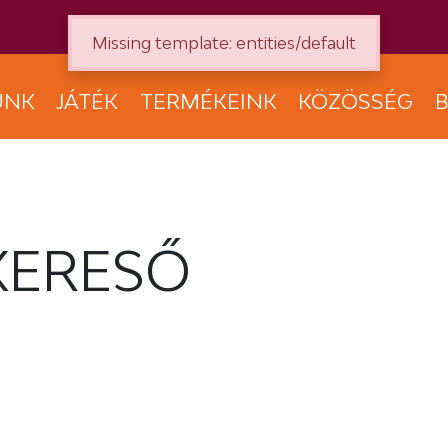
Missing template: entities/default
UNK
JÁTÉK
TERMÉKEINK
KÖZÖSSÉG
B
KERESŐ