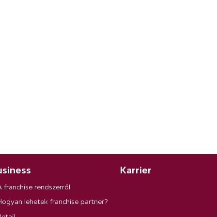
siness
Karrier
A franchise rendszerről
Hogyan lehetek franchise partner?
etail