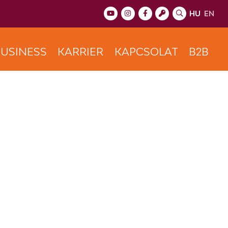
HU
EN
USINESS
KARRIER
KAPCSOLAT
B2B