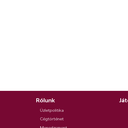
Rólunk
Ját
Üzletpolitika
Cégtörténet
Menedzsment