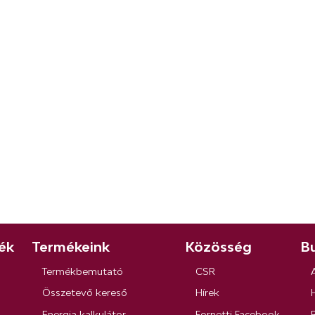
ék
Termékeink
Közösség
Bu
Termékbemutató
CSR
Összetevő kereső
Hírek
Energia kalkulátor
Fornetti Facebook
R