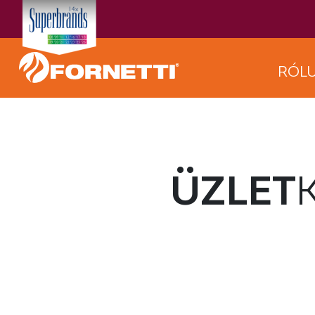
RÓL
ÜZLET