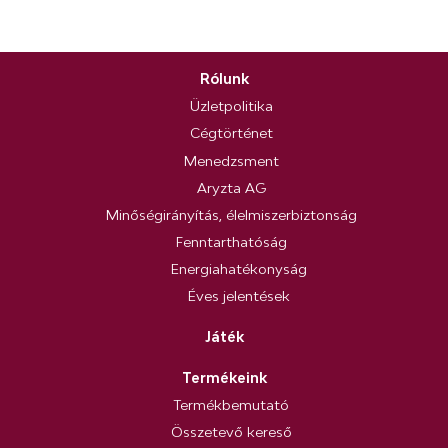
Rólunk
Üzletpolitika
Cégtörténet
Menedzsment
Aryzta AG
Minőségirányítás, élelmiszerbiztonság
Fenntarthatóság
Energiahatékonyság
Éves jelentések
Játék
Termékeink
Termékbemutató
Összetevő kereső