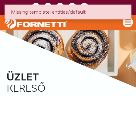
HU
EN
Missing template: entities/default
ÜZLET
KERESŐ