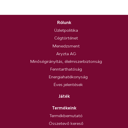
Rólunk
Üzletpolitika
Cégtörténet
Menedzsment
Aryzta AG
Minőségirányítás, élelmiszerbiztonság
Fenntarthatóság
Energiahatékonyság
Éves jelentések
Játék
Termékeink
Termékbemutató
Összetevő kereső