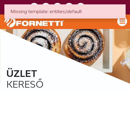
HU
EN
Missing template: entities/default
ÜZLET
KERESŐ