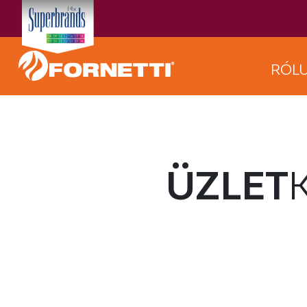
RÓL
ÜZLET