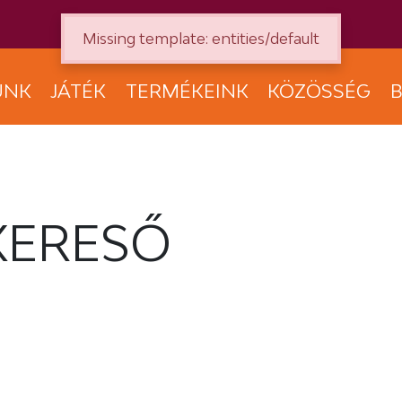
Missing template: entities/default
UNK
JÁTÉK
TERMÉKEINK
KÖZÖSSÉG
B
KERESŐ