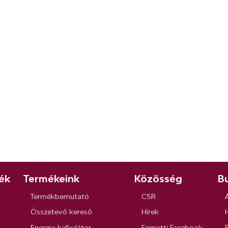
ék
Termékeink
Közösség
Bu
Termékbemutató
CSR
Összetevő kereső
Hírek
Energia kalkulátor
Fornetti Facebook
R