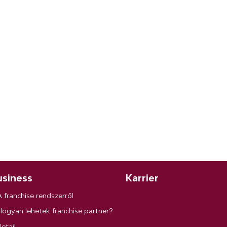
siness
Karrier
A franchise rendszerről
Hogyan lehetek franchise partner?
etail