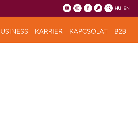
HU
EN
USINESS
KARRIER
KAPCSOLAT
B2B