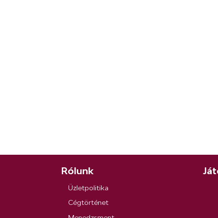
Rólunk
Ját
Üzletpolitika
Cégtörténet
Menedzsment