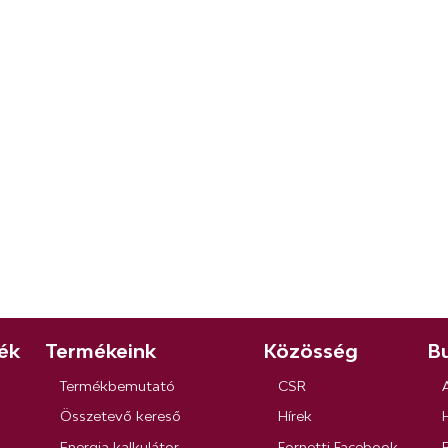
ék
Termékeink
Közösség
Bu
Termékbemutató
CSR
Összetevő kereső
Hírek
Energia kalkulátor
Fornetti Facebook
R