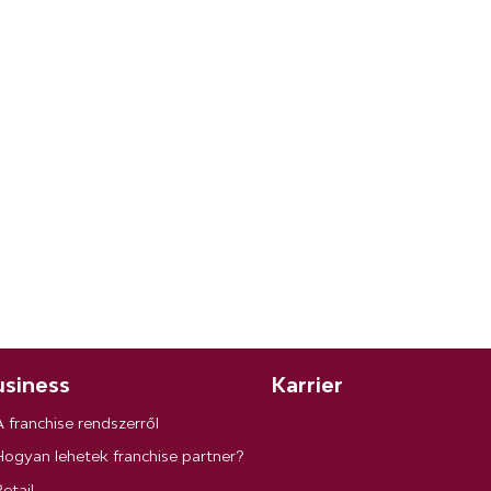
siness
Karrier
A franchise rendszerről
Hogyan lehetek franchise partner?
etail