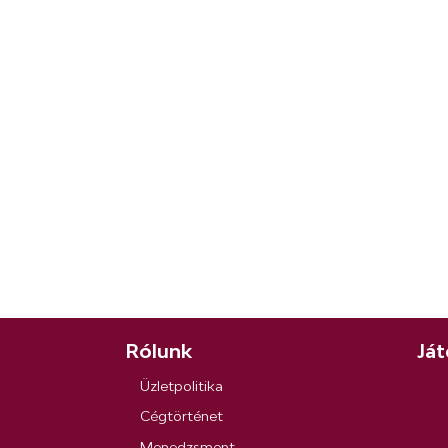
Rólunk
Ját
Üzletpolitika
Cégtörténet
Menedzsment