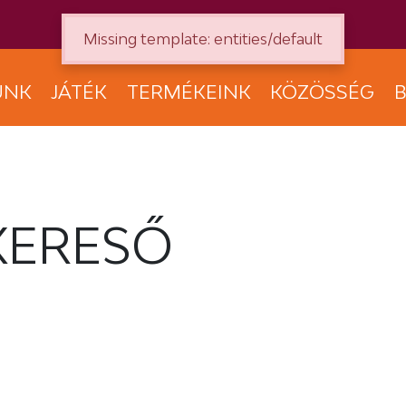
Missing template: entities/default
UNK
JÁTÉK
TERMÉKEINK
KÖZÖSSÉG
B
KERESŐ