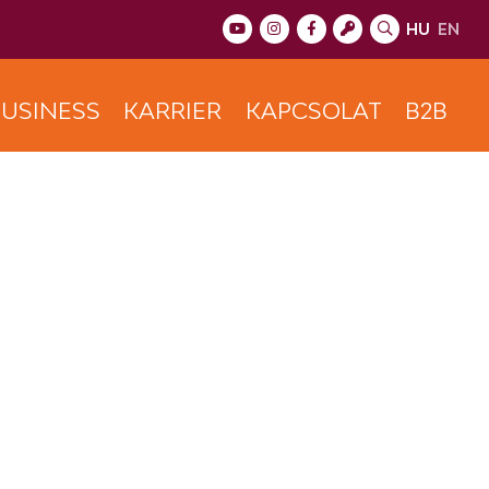
HU
EN
USINESS
KARRIER
KAPCSOLAT
B2B