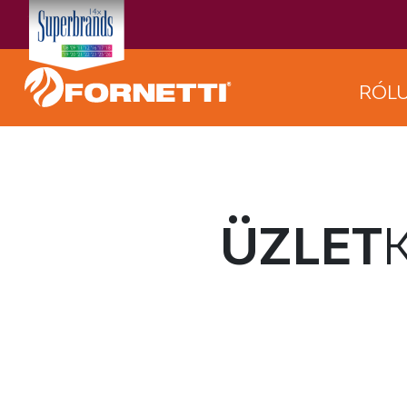
RÓL
ÜZLET