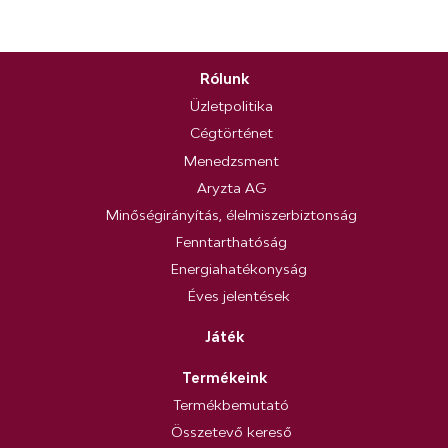
Rólunk
Üzletpolitika
Cégtörténet
Menedzsment
Aryzta AG
Minőségirányítás, élelmiszerbiztonság
Fenntarthatóság
Energiahatékonyság
Éves jelentések
Játék
Termékeink
Termékbemutató
Összetevő kereső