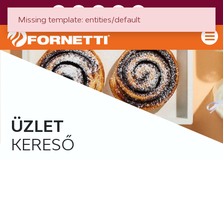
HU
EN
Missing template: entities/default
ÜZLET
KERESŐ