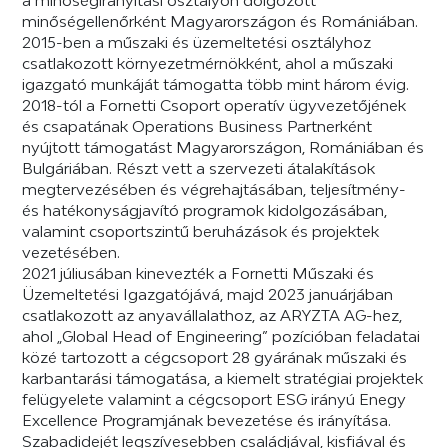
minőségellenőrként Magyarországon és Romániában.
2015-ben a műszaki és üzemeltetési osztályhoz
csatlakozott környezetmérnökként, ahol a műszaki
igazgató munkáját támogatta több mint három évig.
2018-tól a Fornetti Csoport operatív ügyvezetőjének
és csapatának Operations Business Partnerként
nyújtott támogatást Magyarországon, Romániában és
Bulgáriában. Részt vett a szervezeti átalakítások
megtervezésében és végrehajtásában, teljesítmény-
és hatékonyságjavító programok kidolgozásában,
valamint csoportszintű beruházások és projektek
vezetésében.
2021 júliusában kinevezték a Fornetti Műszaki és
Üzemeltetési Igazgatójává, majd 2023 januárjában
csatlakozott az anyavállalathoz, az ARYZTA AG-hez,
ahol „Global Head of Engineering” pozícióban feladatai
közé tartozott a cégcsoport 28 gyárának műszaki és
karbantarási támogatása, a kiemelt stratégiai projektek
felügyelete valamint a cégcsoport ESG irányú Enegy
Excellence Programjának bevezetése és irányítása.
Szabadidejét legszívesebben családjával, kisfiával és