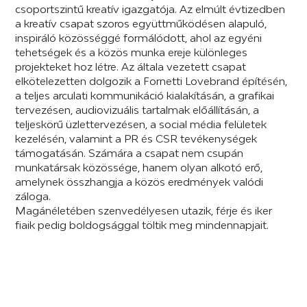
csoportszintű kreatív igazgatója. Az elmúlt évtizedben
a kreatív csapat szoros együttműködésen alapuló,
inspiráló közösséggé formálódott, ahol az egyéni
tehetségek és a közös munka ereje különleges
projekteket hoz létre. Az általa vezetett csapat
elkötelezetten dolgozik a Fornetti Lovebrand építésén,
a teljes arculati kommunikáció kialakításán, a grafikai
tervezésen, audiovizuális tartalmak előállításán, a
teljeskörű üzlettervezésen, a social média felületek
kezelésén, valamint a PR és CSR tevékenységek
támogatásán. Számára a csapat nem csupán
munkatársak közössége, hanem olyan alkotó erő,
amelynek összhangja a közös eredmények valódi
záloga.
Magánéletében szenvedélyesen utazik, férje és iker
fiaik pedig boldogsággal töltik meg mindennapjait.