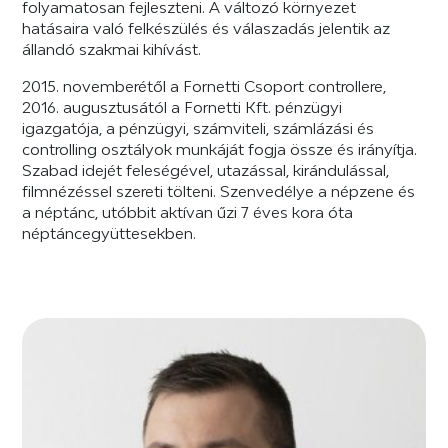
folyamatosan fejleszteni. A változó környezet
hatásaira való felkészülés és válaszadás jelentik az
állandó szakmai kihívást.
2015. novemberétől a Fornetti Csoport controllere,
2016. augusztusától a Fornetti Kft. pénzügyi
igazgatója, a pénzügyi, számviteli, számlázási és
controlling osztályok munkáját fogja össze és irányítja.
Szabad idejét feleségével, utazással, kirándulással,
filmnézéssel szereti tölteni. Szenvedélye a népzene és
a néptánc, utóbbit aktívan űzi 7 éves kora óta
néptáncegyüttesekben.