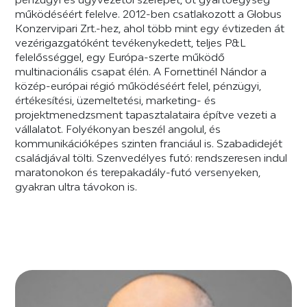
működéséért felelve. 2012-ben csatlakozott a Globus
Konzervipari Zrt.-hez, ahol több mint egy évtizeden át
vezérigazgatóként tevékenykedett, teljes P&L
felelősséggel, egy Európa-szerte működő
multinacionális csapat élén. A Fornettinél Nándor a
közép-európai régió működéséért felel, pénzügyi,
értékesítési, üzemeltetési, marketing- és
projektmenedzsment tapasztalataira építve vezeti a
vállalatot. Folyékonyan beszél angolul, és
kommunikációképes szinten franciául is. Szabadidejét
családjával tölti. Szenvedélyes futó: rendszeresen indul
maratonokon és terepakadály-futó versenyeken,
gyakran ultra távokon is.