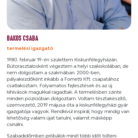
BAKOS CSABA
termelési igazgató
1980. február 19-én születtem Kiskunfélegyházán.
Bútorasztalosként végeztem a helyi szakiskolában, de
nem dolgoztam a szakmában. 2000-ben,
pályakezdőként inkább a Fornetti Kft. csapatához
csatlakoztam. Folyamatos fejlesztések és az új
kihívások magukkal ragadtak. A termelésben szinte
minden pozícióban dolgoztam. Voltam tésztakészítő,
üzemvezető, 2019 májusa óta a kiskunfélegyházi gyár
igazgatója vagyok. Rendkívül inspirál, hogy mindig van
lehetőség valami újat tanulni, valamit másképp
csinálni.
Szabadidőmben próbálok minél több időt tölteni