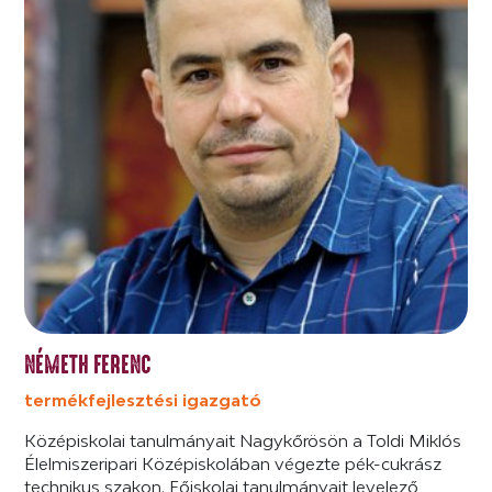
NÉMETH FERENC
termékfejlesztési igazgató
Középiskolai tanulmányait Nagykőrösön a Toldi Miklós
Élelmiszeripari Középiskolában végezte pék-cukrász
technikus szakon. Főiskolai tanulmányait levelező