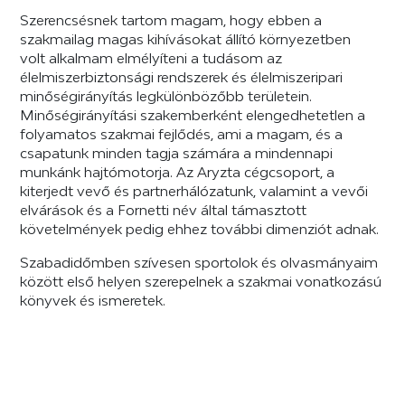
Szerencsésnek tartom magam, hogy ebben a
szakmailag magas kihívásokat állító környezetben
volt alkalmam elmélyíteni a tudásom az
élelmiszerbiztonsági rendszerek és élelmiszeripari
minőségirányítás legkülönbözőbb területein.
Minőségirányítási szakemberként elengedhetetlen a
folyamatos szakmai fejlődés, ami a magam, és a
csapatunk minden tagja számára a mindennapi
munkánk hajtómotorja. Az Aryzta cégcsoport, a
kiterjedt vevő és partnerhálózatunk, valamint a vevői
elvárások és a Fornetti név által támasztott
követelmények pedig ehhez további dimenziót adnak.
Szabadidőmben szívesen sportolok és olvasmányaim
között első helyen szerepelnek a szakmai vonatkozású
könyvek és ismeretek.