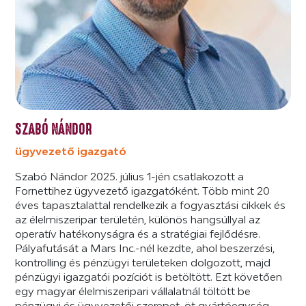
SZABÓ NÁNDOR
ügyvezető igazgató
Szabó Nándor 2025. július 1-jén csatlakozott a
Fornettihez ügyvezető igazgatóként. Több mint 20
éves tapasztalattal rendelkezik a fogyasztási cikkek és
az élelmiszeripar területén, különös hangsúllyal az
operatív hatékonyságra és a stratégiai fejlődésre.
Pályafutását a Mars Inc.-nél kezdte, ahol beszerzési,
kontrolling és pénzügyi területeken dolgozott, majd
pénzügyi igazgatói pozíciót is betöltött. Ezt követően
egy magyar élelmiszeripari vállalatnál töltött be
pénzügyi és ügyvezetői szerepet, öt gyártóegység