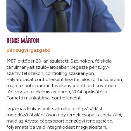
BENKE MÁRTON
pénzügyi igazgató
1987. október 20-án született, Szolnokon, főiskolai
tanulmányait szülővárosában végezte pénzügy-
számvitel szakon, controlling szakirányon.
Pályafutását controllerként kezdte, először húsiparban,
majd az autóiparban tevékenykedett, ezt követően
tért vissza az élelmiszeriparba, 2014 áprilisától a
Fornetti munkatársa, controllerként.
Izgalmas kihívás volt számára a cégvásárlást
megelőző átvilágításon egy remek csapattal helytállni,
majd az Aryzta cégcsoport pénzügyi rendszerébe,
folyamataiba való integrálódást megvalósítani,