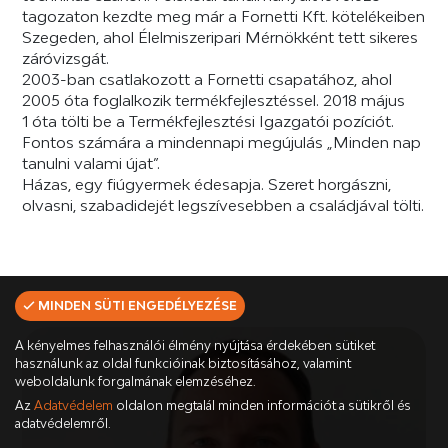
tagozaton kezdte meg már a Fornetti Kft. kötelékeiben
Szegeden, ahol Élelmiszeripari Mérnökként tett sikeres
záróvizsgát.
2003-ban csatlakozott a Fornetti csapatához, ahol
2005 óta foglalkozik termékfejlesztéssel. 2018 május
1 óta tölti be a Termékfejlesztési Igazgatói pozíciót.
Fontos számára a mindennapi megújulás „Minden nap
tanulni valami újat”.
Házas, egy fiúgyermek édesapja. Szeret horgászni,
olvasni, szabadidejét legszívesebben a családjával tölti.
MINDEN SÜTI ENGEDÉLYEZÉSE
A kényelmes felhasználói élmény nyújtása érdekében sütiket
használunk az oldal funkcióinak biztosításához, valamint
weboldalunk forgalmának elemzéséhez.
Az
Adatvédelem
oldalon megtalál minden információt a sütikről és
adatvédelemről.