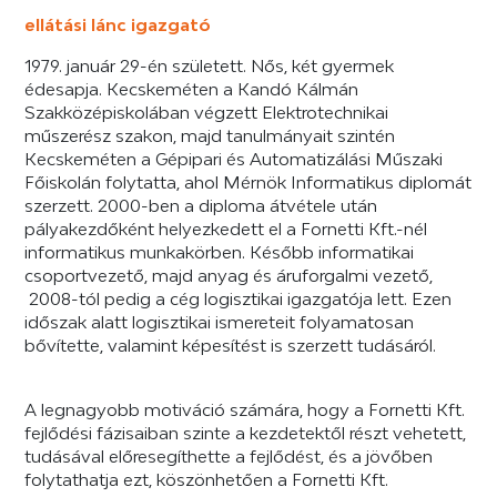
ellátási lánc igazgató
1979. január 29-én született. Nős, két gyermek
édesapja. Kecskeméten a Kandó Kálmán
Szakközépiskolában végzett Elektrotechnikai
műszerész szakon, majd tanulmányait szintén
Kecskeméten a Gépipari és Automatizálási Műszaki
Főiskolán folytatta, ahol Mérnök Informatikus diplomát
szerzett. 2000-ben a diploma átvétele után
pályakezdőként helyezkedett el a Fornetti Kft.-nél
informatikus munkakörben. Később informatikai
csoportvezető, majd anyag és áruforgalmi vezető,
2008-tól pedig a cég logisztikai igazgatója lett. Ezen
időszak alatt logisztikai ismereteit folyamatosan
bővítette, valamint képesítést is szerzett tudásáról.
A legnagyobb motiváció számára, hogy a Fornetti Kft.
fejlődési fázisaiban szinte a kezdetektől részt vehetett,
tudásával előresegíthette a fejlődést, és a jövőben
folytathatja ezt, köszönhetően a Fornetti Kft.