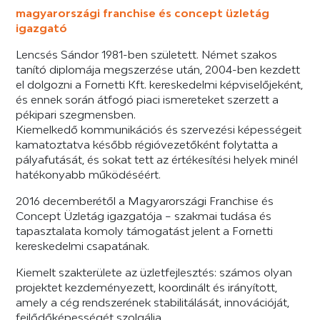
magyarországi franchise és concept üzletág
igazgató
Lencsés Sándor 1981-ben született. Német szakos
tanító diplomája megszerzése után, 2004-ben kezdett
el dolgozni a Fornetti Kft. kereskedelmi képviselőjeként,
és ennek során átfogó piaci ismereteket szerzett a
pékipari szegmensben.
Kiemelkedő kommunikációs és szervezési képességeit
kamatoztatva később régióvezetőként folytatta a
pályafutását, és sokat tett az értékesítési helyek minél
hatékonyabb működéséért.
2016 decemberétől a Magyarországi Franchise és
Concept Üzletág igazgatója – szakmai tudása és
tapasztalata komoly támogatást jelent a Fornetti
kereskedelmi csapatának.
Kiemelt szakterülete az üzletfejlesztés: számos olyan
projektet kezdeményezett, koordinált és irányított,
amely a cég rendszerének stabilitálását, innovációját,
fejlődőképességét szolgálja.