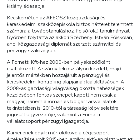
kislány édesapja.
Kecskeméten az ÁFEOSZ közgazdasági és
kereskedelmi szakközépiskola biztos hátteret teremtett
számára a továbbtanuláshoz. Felsőfokú tanulmányait
Győrben folytatta az akkori Széchenyi István Főiskolán,
ahol közgazdasági diplomát szerzett számvitel és
pénzügy szakirányon.
A Fornetti Kft-hez 2000-ben pályakezdőként
csatlakozott. A számviteli osztályon kezdett, majd
jelentős mértékben hozzájárult a pénzügyi és
kereskedelmi kontrolling alapjainak kialakításában. A
2008-as gazdasági világválság okozta nehézségek
kezelésében fontos szerepet kapott nem csak a
magyar, hanem a román és bolgár társvállalatok
tekintetében is. 2010-től a társaság képviseletére
jogosult ügyvezetője, valamint a Fornetti
vállalatcsoport pénzügyi igazgatója.
Karrierjének egyik mérföldköve a cégcsoport
értékesítése volt 2015-ben, amikor aktívan részt vett az