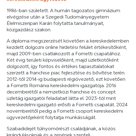
1986-ban született. A humán tagozatos gimnázium
elvégzése után a Szegedi Tudományegyetem
Élelmiszeripari Karán folytatta tanulmányait,
közgazdász szakon.
A diploma megszerzését követően a kereskedelemben
kezdett dolgozni online hirdetési felület értékesítőként,
majd 2009-ben csatlakozott a Fornetti csapatához.
Két évig területi képviselőként, majd üzletkötőként
dolgozott, így fontos és értékes tapasztalatokat
szerzett a franchise piac fejlesztése és bővítése terén.
2012-től 2014-ig budapesti régióvezető, ezt követően
a Fornetti Románia kereskedelmi igazgatója. 2016
decemberétől a nemzetközi franchise és concept
üzletág igazgatói feladatait látta el. 2023-tól mint
kereskedelmi igazgató erősíti a Fornetti csapatát. 2024
novemberétől pedig a Fornetti csoport kereskedelmi
ügyvezetőjeként folytatja munkásságát.
Szabadidejét túlnyomórészt családjának, a közös
kirándulásoknak és a zenének szenteli.