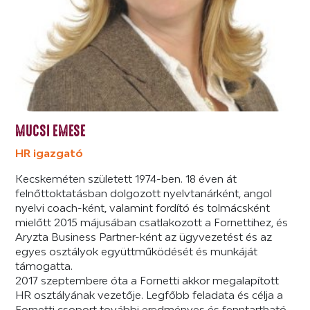
MUCSI EMESE
HR igazgató
Kecskeméten született 1974-ben. 18 éven át
felnőttoktatásban dolgozott nyelvtanárként, angol
nyelvi coach-ként, valamint fordító és tolmácsként
mielőtt 2015 májusában csatlakozott a Fornettihez, és
Aryzta Business Partner-ként az ügyvezetést és az
egyes osztályok együttműködését és munkáját
támogatta.
2017 szeptembere óta a Fornetti akkor megalapított
HR osztályának vezetője. Legfőbb feladata és célja a
Fornetti csoport további eredményes és fenntartható