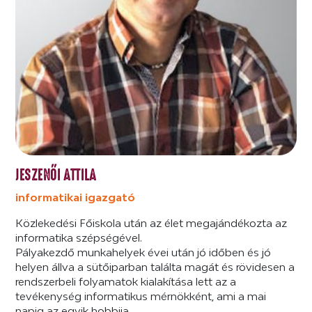
JESZENŐI ATTILA
informatikai igazgató
Közlekedési Főiskola után az élet megajándékozta az
informatika szépségével.
Pályakezdő munkahelyek évei után jó időben és jó
helyen állva a sütőiparban találta magát és rövidesen a
rendszerbeli folyamatok kialakítása lett az a
tevékenység informatikus mérnökként, ami a mai
napig az egyik hobbija.