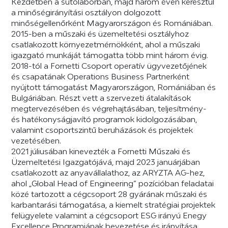
Kezdetben a sütőlaborban, majd három éven keresztül
a minőségirányítási osztályon dolgozott
minőségellenőrként Magyarországon és Romániában.
2015-ben a műszaki és üzemeltetési osztályhoz
csatlakozott környezetmérnökként, ahol a műszaki
igazgató munkáját támogatta több mint három évig.
2018-tól a Fornetti Csoport operatív ügyvezetőjének
és csapatának Operations Business Partnerként
nyújtott támogatást Magyarországon, Romániában és
Bulgáriában. Részt vett a szervezeti átalakítások
megtervezésében és végrehajtásában, teljesítmény-
és hatékonyságjavító programok kidolgozásában,
valamint csoportszintű beruházások és projektek
vezetésében.
2021 júliusában kinevezték a Fornetti Műszaki és
Üzemeltetési Igazgatójává, majd 2023 januárjában
csatlakozott az anyavállalathoz, az ARYZTA AG-hez,
ahol „Global Head of Engineering” pozícióban feladatai
közé tartozott a cégcsoport 28 gyárának műszaki és
karbantarási támogatása, a kiemelt stratégiai projektek
felügyelete valamint a cégcsoport ESG irányú Enegy
Excellence Programjának bevezetése és irányítása.