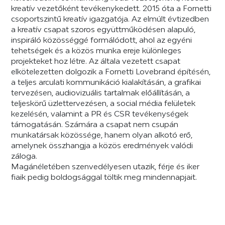
kreatív vezetőként tevékenykedett. 2015 óta a Fornetti
csoportszintű kreatív igazgatója. Az elmúlt évtizedben
a kreatív csapat szoros együttműködésen alapuló,
inspiráló közösséggé formálódott, ahol az egyéni
tehetségek és a közös munka ereje különleges
projekteket hoz létre. Az általa vezetett csapat
elkötelezetten dolgozik a Fornetti Lovebrand építésén,
a teljes arculati kommunikáció kialakításán, a grafikai
tervezésen, audiovizuális tartalmak előállításán, a
teljeskörű üzlettervezésen, a social média felületek
kezelésén, valamint a PR és CSR tevékenységek
támogatásán. Számára a csapat nem csupán
munkatársak közössége, hanem olyan alkotó erő,
amelynek összhangja a közös eredmények valódi
záloga.
Magánéletében szenvedélyesen utazik, férje és iker
fiaik pedig boldogsággal töltik meg mindennapjait.