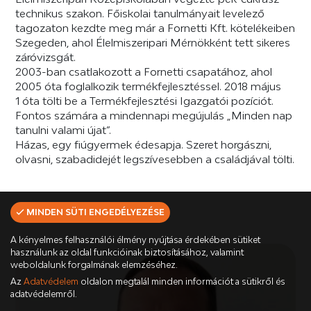
technikus szakon. Főiskolai tanulmányait levelező
tagozaton kezdte meg már a Fornetti Kft. kötelékeiben
Szegeden, ahol Élelmiszeripari Mérnökként tett sikeres
záróvizsgát.
2003-ban csatlakozott a Fornetti csapatához, ahol
2005 óta foglalkozik termékfejlesztéssel. 2018 május
1 óta tölti be a Termékfejlesztési Igazgatói pozíciót.
Fontos számára a mindennapi megújulás „Minden nap
tanulni valami újat”.
Házas, egy fiúgyermek édesapja. Szeret horgászni,
olvasni, szabadidejét legszívesebben a családjával tölti.
MINDEN SÜTI ENGEDÉLYEZÉSE
A kényelmes felhasználói élmény nyújtása érdekében sütiket
használunk az oldal funkcióinak biztosításához, valamint
weboldalunk forgalmának elemzéséhez.
Az
Adatvédelem
oldalon megtalál minden információt a sütikről és
adatvédelemről.