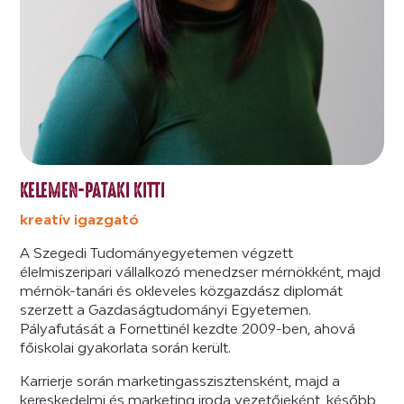
KELEMEN-PATAKI KITTI
kreatív igazgató
A Szegedi Tudományegyetemen végzett
élelmiszeripari vállalkozó menedzser mérnökként, majd
mérnök-tanári és okleveles közgazdász diplomát
szerzett a Gazdaságtudományi Egyetemen.
Pályafutását a Fornettinél kezdte 2009-ben, ahová
főiskolai gyakorlata során került.
Karrierje során marketingasszisztensként, majd a
kereskedelmi és marketing iroda vezetőjeként, később