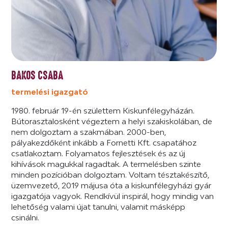
BAKOS CSABA
termelési igazgató
1980. február 19-én születtem Kiskunfélegyházán.
Bútorasztalosként végeztem a helyi szakiskolában, de
nem dolgoztam a szakmában. 2000-ben,
pályakezdőként inkább a Fornetti Kft. csapatához
csatlakoztam. Folyamatos fejlesztések és az új
kihívások magukkal ragadtak. A termelésben szinte
minden pozícióban dolgoztam. Voltam tésztakészítő,
üzemvezető, 2019 májusa óta a kiskunfélegyházi gyár
igazgatója vagyok. Rendkívül inspirál, hogy mindig van
lehetőség valami újat tanulni, valamit másképp
csinálni.