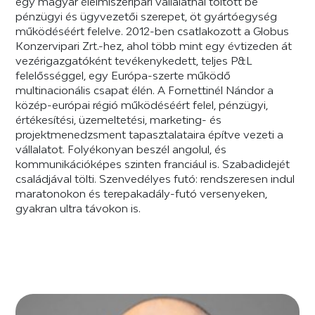
egy magyar élelmiszeripari vállalatnál töltött be
pénzügyi és ügyvezetői szerepet, öt gyártóegység
működéséért felelve. 2012-ben csatlakozott a Globus
Konzervipari Zrt.-hez, ahol több mint egy évtizeden át
vezérigazgatóként tevékenykedett, teljes P&L
felelősséggel, egy Európa-szerte működő
multinacionális csapat élén. A Fornettinél Nándor a
közép-európai régió működéséért felel, pénzügyi,
értékesítési, üzemeltetési, marketing- és
projektmenedzsment tapasztalataira építve vezeti a
vállalatot. Folyékonyan beszél angolul, és
kommunikációképes szinten franciául is. Szabadidejét
családjával tölti. Szenvedélyes futó: rendszeresen indul
maratonokon és terepakadály-futó versenyeken,
gyakran ultra távokon is.