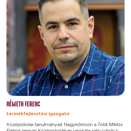
NÉMETH FERENC
termékfejlesztési igazgató
Középiskolai tanulmányait Nagykőrösön a Toldi Miklós
Élelmiszeripari Középiskolában végezte pék-cukrász