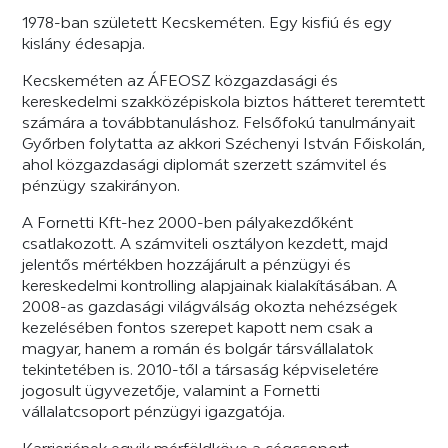
1978-ban született Kecskeméten. Egy kisfiú és egy
kislány édesapja.
Kecskeméten az ÁFEOSZ közgazdasági és
kereskedelmi szakközépiskola biztos hátteret teremtett
számára a továbbtanuláshoz. Felsőfokú tanulmányait
Győrben folytatta az akkori Széchenyi István Főiskolán,
ahol közgazdasági diplomát szerzett számvitel és
pénzügy szakirányon.
A Fornetti Kft-hez 2000-ben pályakezdőként
csatlakozott. A számviteli osztályon kezdett, majd
jelentős mértékben hozzájárult a pénzügyi és
kereskedelmi kontrolling alapjainak kialakításában. A
2008-as gazdasági világválság okozta nehézségek
kezelésében fontos szerepet kapott nem csak a
magyar, hanem a román és bolgár társvállalatok
tekintetében is. 2010-től a társaság képviseletére
jogosult ügyvezetője, valamint a Fornetti
vállalatcsoport pénzügyi igazgatója.