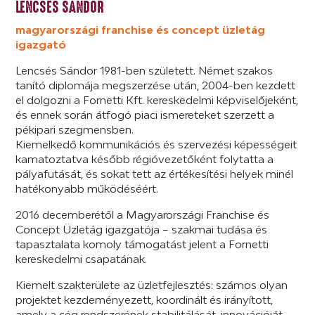
LENCSÉS SÁNDOR
magyarországi franchise és concept üzletág
igazgató
Lencsés Sándor 1981-ben született. Német szakos
tanító diplomája megszerzése után, 2004-ben kezdett
el dolgozni a Fornetti Kft. kereskedelmi képviselőjeként,
és ennek során átfogó piaci ismereteket szerzett a
pékipari szegmensben.
Kiemelkedő kommunikációs és szervezési képességeit
kamatoztatva később régióvezetőként folytatta a
pályafutását, és sokat tett az értékesítési helyek minél
hatékonyabb működéséért.
2016 decemberétől a Magyarországi Franchise és
Concept Üzletág igazgatója – szakmai tudása és
tapasztalata komoly támogatást jelent a Fornetti
kereskedelmi csapatának.
Kiemelt szakterülete az üzletfejlesztés: számos olyan
projektet kezdeményezett, koordinált és irányított,
amely a cég rendszerének stabilitálását, innovációját,