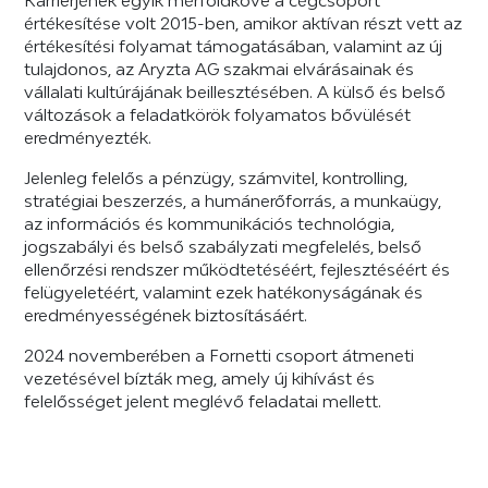
Karrierjének egyik mérföldköve a cégcsoport
értékesítése volt 2015-ben, amikor aktívan részt vett az
értékesítési folyamat támogatásában, valamint az új
tulajdonos, az Aryzta AG szakmai elvárásainak és
vállalati kultúrájának beillesztésében. A külső és belső
változások a feladatkörök folyamatos bővülését
eredményezték.
Jelenleg felelős a pénzügy, számvitel, kontrolling,
stratégiai beszerzés, a humánerőforrás, a munkaügy,
az információs és kommunikációs technológia,
jogszabályi és belső szabályzati megfelelés, belső
ellenőrzési rendszer működtetéséért, fejlesztéséért és
felügyeletéért, valamint ezek hatékonyságának és
eredményességének biztosításáért.
2024 novemberében a Fornetti csoport átmeneti
vezetésével bízták meg, amely új kihívást és
felelősséget jelent meglévő feladatai mellett.