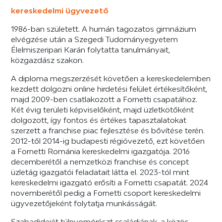
kereskedelmi ügyvezető
1986-ban született. A humán tagozatos gimnázium
elvégzése után a Szegedi Tudományegyetem
Élelmiszeripari Karán folytatta tanulmányait,
közgazdász szakon.
A diploma megszerzését követően a kereskedelemben
kezdett dolgozni online hirdetési felület értékesítőként,
majd 2009-ben csatlakozott a Fornetti csapatához.
Két évig területi képviselőként, majd üzletkötőként
dolgozott, így fontos és értékes tapasztalatokat
szerzett a franchise piac fejlesztése és bővítése terén.
2012-től 2014-ig budapesti régióvezető, ezt követően
a Fornetti Románia kereskedelmi igazgatója. 2016
decemberétől a nemzetközi franchise és concept
üzletág igazgatói feladatait látta el. 2023-tól mint
kereskedelmi igazgató erősíti a Fornetti csapatát. 2024
novemberétől pedig a Fornetti csoport kereskedelmi
ügyvezetőjeként folytatja munkásságát.
Szabadidejét túlnyomórészt családjának, a közös