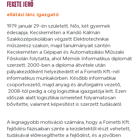
FEKETE JENŐ
ellátási lánc igazgató
1979. január 29-én született. Nős, két gyermek
édesapja. Kecskeméten a Kandó Kálmán
Szakközépiskolában végzett Elektrotechnikai
műszerész szakon, majd tanulmányait szintén
Kecskeméten a Gépipari és Automatizálási Műszaki
Főiskolán folytatta, ahol Mérnök Informatikus diplomát
szerzett. 2000-ben a diploma átvétele után
pályakezdőként helyezkedett el a Fornetti Kft.-nél
informatikus munkakörben. Később informatikai
csoportvezető, majd anyag és áruforgalmi vezető,
2008-tól pedig a cég logisztikai igazgatója lett. Ezen
időszak alatt logisztikai ismereteit folyamatosan
bővítette, valamint képesítést is szerzett tudásáról.
A legnagyobb motiváció számára, hogy a Fornetti Kft.
fejlődési fázisaiban szinte a kezdetektől részt vehetett,
tudásával előresegíthette a fejlődést, és a jövőben