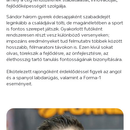
fejlődőképességét szolgálja.
Sándor három gyerek édesapjaként szabadidejét
leginkább a családjával tölti, de magánéletében a sport
is fontos szerepet játszik. Gyakorlott futóként
rendszeresen részt vesz különböző versenyeken;
impozáns eredményeket tud felmutatni többek között
hosszabb, félmaratoni távokon is. Ezen kívül sokat
olvas, törekszik a fejlődésre, az önfejlesztésre, az
élethosszig tartó tanulás fontosságának bizonyítására.
Elkötelezett rajongóként érdeklődéssel figyeli az angol
és a spanyol labdarúgás, valamint a Forma-1
eseményeit.