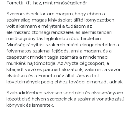
Fornetti Kft-hez, mint minőségellenőr.
Szerencsésnek tartom magam, hogy ebben a
szakmailag magas kihívásokat állító környezetben
volt alkalmam elmélyíteni a tudásom az
élelmiszerbiztonsági rendszerek és élelmiszeripari
minőségirányítás legkülönbözőbb területein.
Minőségirányítási szakemberként elengedhetetlen a
folyamatos szakmai fejlődés, ami a magam, és a
csapatunk minden tagja számára a mindennapi
munkánk hajtómotorja. Az Aryzta cégcsoport, a
kiterjedt vevő és partnerhálózatunk, valamint a vevői
elvárások és a Fornetti név által támasztott
követelmények pedig ehhez további dimenziót adnak.
Szabadidőmben szívesen sportolok és olvasmányaim
között első helyen szerepelnek a szakmai vonatkozású
könyvek és ismeretek.