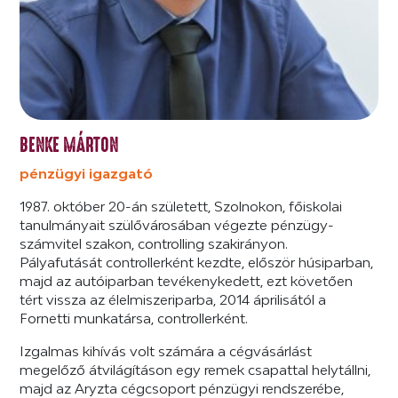
BENKE MÁRTON
pénzügyi igazgató
1987. október 20-án született, Szolnokon, főiskolai
tanulmányait szülővárosában végezte pénzügy-
számvitel szakon, controlling szakirányon.
Pályafutását controllerként kezdte, először húsiparban,
majd az autóiparban tevékenykedett, ezt követően
tért vissza az élelmiszeriparba, 2014 áprilisától a
Fornetti munkatársa, controllerként.
Izgalmas kihívás volt számára a cégvásárlást
megelőző átvilágításon egy remek csapattal helytállni,
majd az Aryzta cégcsoport pénzügyi rendszerébe,