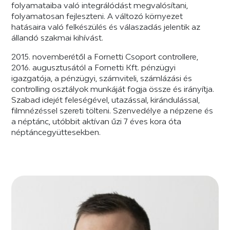
folyamataiba való integrálódást megvalósítani,
folyamatosan fejleszteni. A változó környezet
hatásaira való felkészülés és válaszadás jelentik az
állandó szakmai kihívást.
2015. novemberétől a Fornetti Csoport controllere,
2016. augusztusától a Fornetti Kft. pénzügyi
igazgatója, a pénzügyi, számviteli, számlázási és
controlling osztályok munkáját fogja össze és irányítja.
Szabad idejét feleségével, utazással, kirándulással,
filmnézéssel szereti tölteni. Szenvedélye a népzene és
a néptánc, utóbbit aktívan űzi 7 éves kora óta
néptáncegyüttesekben.