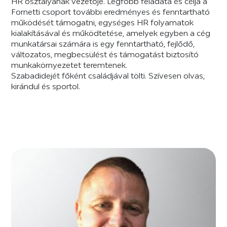
HR osztályának vezetője. Legfőbb feladata és célja a
Fornetti csoport további eredményes és fenntartható
működését támogatni, egységes HR folyamatok
kialakításával és működtetése, amelyek egyben a cég
munkatársai számára is egy fenntartható, fejlődő,
változatos, megbecsülést és támogatást biztosító
munkakörnyezetet teremtenek.
Szabadidejét főként családjával tölti. Szívesen olvas,
kirándul és sportol.