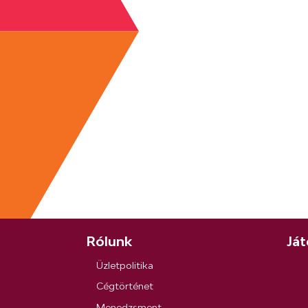
Rólunk
Ját
Üzletpolitika
Cégtörténet
Menedzsment