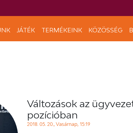
UNK
JÁTÉK
TERMÉKEINK
KÖZÖSSÉG
B
Változások az ügyveze
pozícióban
2018. 05. 20., Vasárnap, 15:19