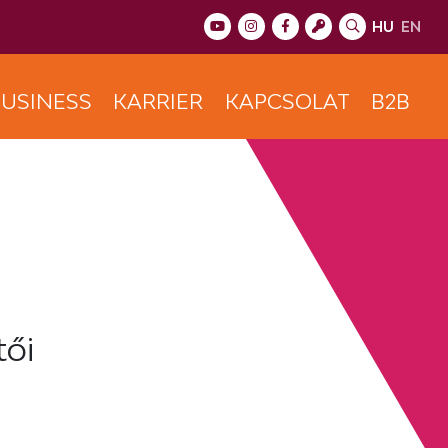
HU
EN
USINESS
KARRIER
KAPCSOLAT
B2B
tői