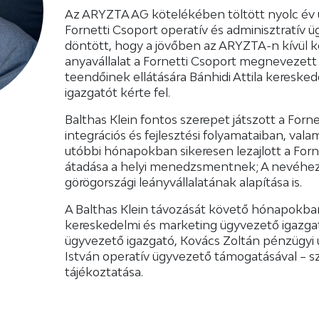
Az ARYZTA AG kötelékében töltött nyolc év u
Fornetti Csoport operatív és adminisztratív ü
döntött, hogy a jövőben az ARYZTA-n kívül ke
anyavállalat a Fornetti Csoport megnevezett
teendőinek ellátására Bánhidi Attila kereske
igazgatót kérte fel.
Balthas Klein fontos szerepet játszott a Forne
integrációs és fejlesztési folyamataiban, vala
utóbbi hónapokban sikeresen lezajlott a Forn
átadása a helyi menedzsmentnek; A nevéhez
görögországi leányvállalatának alapítása is.
A Balthas Klein távozását követő hónapokb
kereskedelmi és marketing ügyvezető igazga
ügyvezető igazgató, Kovács Zoltán pénzügyi
István operatív ügyvezető támogatásával – s
tájékoztatása.