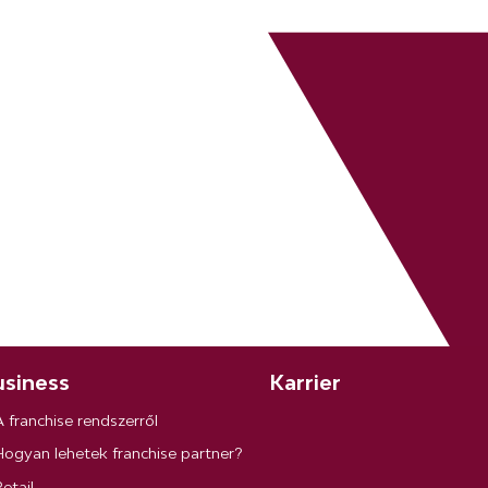
siness
Karrier
A franchise rendszerről
Hogyan lehetek franchise partner?
etail