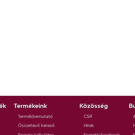
ék
Termékeink
Közösség
Bu
Termékbemutató
CSR
Összetevő kereső
Hírek
Energia kalkulátor
Fornetti Facebook
R