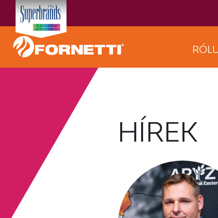
RÓL
HÍREK