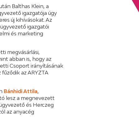
tán Balthas Klein, a
gyvezető igazgatója úgy
res új kihívásokat. Az
 ügyvezető igazgatói
delmi és marketing
tti megvásárlási,
mint abban is, hogy az
etti Csoport irányításának
 fűződik az ARYZTA
an
Bánhidi Attila
,
tó lesz a megnevezett
 ügyvezető és Herczeg
zól az anyacég