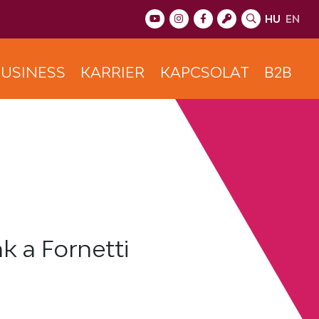
HU
EN
USINESS
KARRIER
KAPCSOLAT
B2B
k a Fornetti