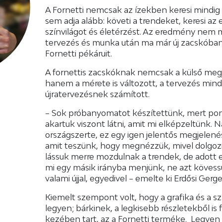
A Fornetti nemcsak az ízekben keresi mindig 
sem adja alább: követi a trendeket, keresi az e
színvilágot és életérzést. Az eredmény nem m
tervezés és munka után ma már új zacskóban 
Fornetti pékáruit.
A fornettis zacskóknak nemcsak a külső megj
hanem a mérete is változott, a tervezés min
újratervezésnek számított.
– Sok próbanyomatot készítettünk, mert pont
akartuk viszont látni, amit mi elképzeltünk. N
országszerte, ez egy igen jelentős megjelenés
amit teszünk, hogy megnézzük, mivel dolgozi
lássuk merre mozdulnak a trendek, de adott 
mi egy másik irányba menjünk, ne azt kövess
valami újjal, egyedivel – emelte ki Erdősi Gerge
Kiemelt szempont volt, hogy a grafika és a szí
legyen; bárkinek, a legkisebb részletekből is
kezében tart, az a Fornetti terméke. Legyen 