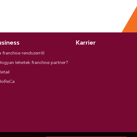
siness
Karrier
A franchise rendszerről
Hogyan lehetek franchise partner?
etail
HoReCa