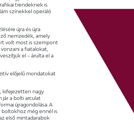
afikai trendeknek is
idám színekkel operáló
lésére újra és újra
tkező nemzedék, amely
ért volt most is szempont
k vonzani a fiatalokat,
szítjük el – árulta el a
zitív előjelű mondatokat
, kifejezetten nagy
ár a bolti arculat
 formai újragondolása. A
 a boltokhoz még ennél is
 az első mintadarabok