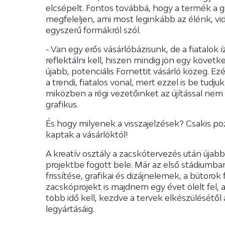
elcsépelt. Fontos továbbá, hogy a termék a gr
megfeleljen, ami most leginkább az élénk, v
egyszerű formákról szól.
- Van egy erős vásárlóbázisunk, de a fiatalok íz
reflektálni kell, hiszen mindig jön egy köve
újabb, potenciális Fornettit vásárló közeg. Ez
a trendi, fiatalos vonal, mert ezzel is be tudju
miközben a régi vezetőinket az újítással nem ve
grafikus.
És hogy milyenek a visszajelzések? Csakis po
kaptak a vásárlóktól!
A kreatív osztály a zacskótervezés után újabb
projektbe fogott bele. Már az első stádiumban j
frissítése, grafikai és dizájnelemek, a bútorok
zacskóprojekt is majdnem egy évet ölelt fel,
több idő kell, kezdve a tervek elkészülésétől
legyártásáig.