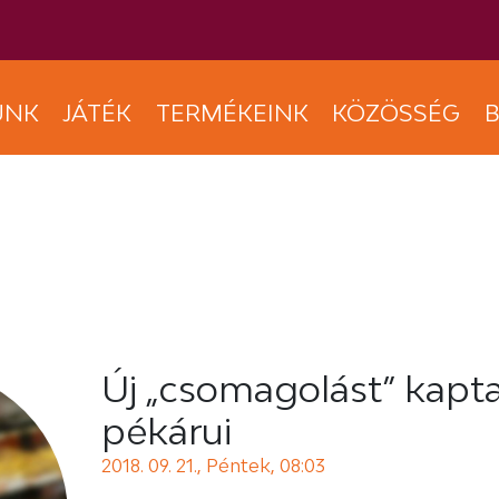
UNK
JÁTÉK
TERMÉKEINK
KÖZÖSSÉG
B
Új „csomagolást” kapta
pékárui
2018. 09. 21., Péntek, 08:03