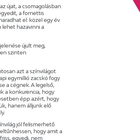
az újat, a csomagolásban
gyedit, a fornettis
aradhat el: közel egy év
lehet hazavinni a
elenése újult meg,
den szinten
osan azt a színvilágot
api egymillió zacskó fogy
e a cégnek. A legelső,
k a konkurencia, hogy
esetben épp azért, hogy
ük, hanem álljunk elő
ly.
nvilág jól felismerhető
 feltűnhessen, hogy amit a
friss, egyedi, nem