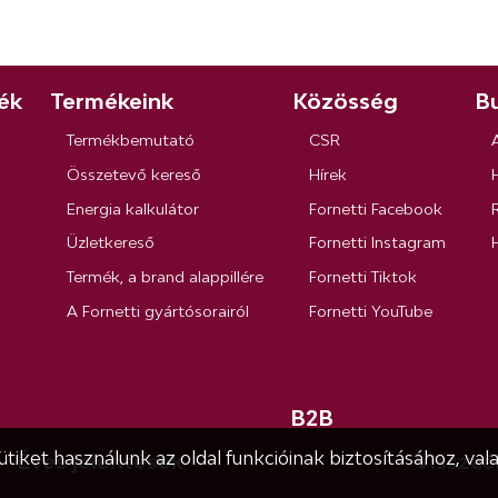
ék
Termékeink
Közösség
Bu
Termékbemutató
CSR
Összetevő kereső
Hírek
Energia kalkulátor
Fornetti Facebook
R
Üzletkereső
Fornetti Instagram
Termék, a brand alappillére
Fornetti Tiktok
A Fornetti gyártósorairól
Fornetti YouTube
B2B
iket használunk az oldal funkcióinak biztosításához, val
Éves jelentések
Visszaé