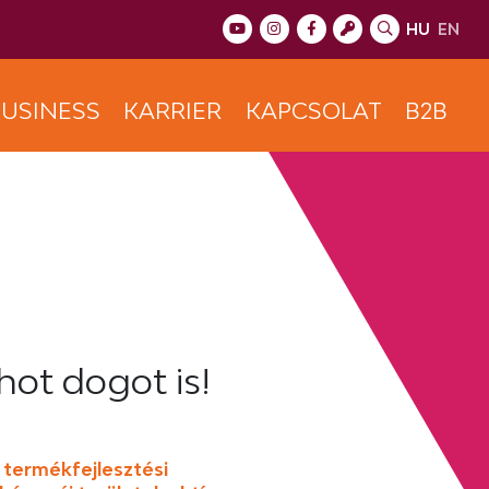
HU
EN
USINESS
KARRIER
KAPCSOLAT
B2B
hot dogot is!
 termékfejlesztési