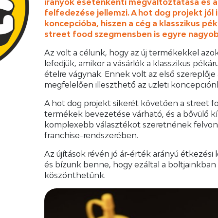
irányok esetenkénti megváltoztatása és ak
felfedezése jellemzi. A hot dog projekt jól 
koncepcióba, hiszen a cég a klasszikus pék
street food szegmensben is egyre nagyob
Az volt a célunk, hogy az új termékekkel azok
lefedjük, amikor a vásárlók a klasszikus pékáru
ételre vágynak. Ennek volt az első szereplője
megfelelően illeszthető az üzleti koncepción
A hot dog projekt sikerét követően a street f
termékek bevezetése várható, és a bővülő kí
komplexebb választékot szeretnének felvonul
franchise-rendszerében.
Az újítások révén jó ár-érték arányú étkezési
és bízunk benne, hogy ezáltal a boltjainkban ú
köszönthetünk.