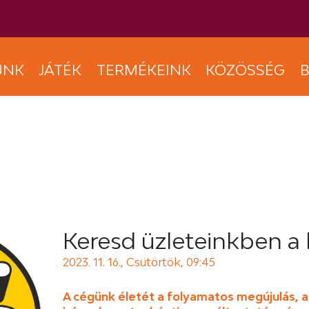
UNK
JÁTÉK
TERMÉKEINK
KÖZÖSSÉG
B
Keresd üzleteinkben a 
2023. 11. 16., Csütörtök, 09:45
A cégünk életét a folyamatos megújulás, a