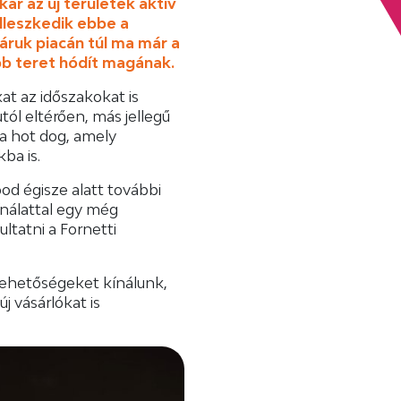
ár az új területek aktív
illeszkedik ebbe a
áruk piacán túl ma már a
b teret hódít magának.
at az időszakokat is
tól eltérően, más jellegű
 a hot dog, amely
kba is.
ood égisze alatt további
nálattal egy még
tatni a Fornetti
 lehetőségeket kínálunk,
j vásárlókat is