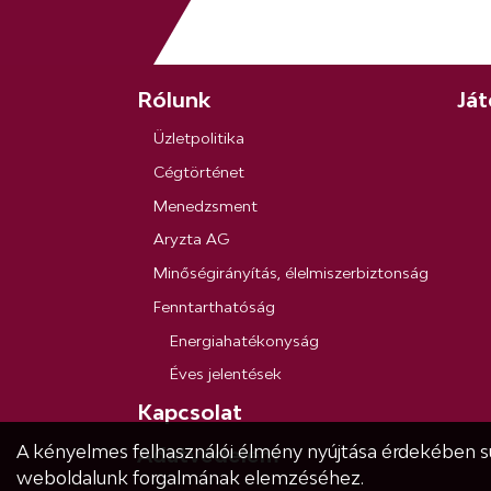
Rólunk
Ját
Üzletpolitika
Cégtörténet
Menedzsment
Aryzta AG
Minőségirányítás, élelmiszerbiztonság
Fenntarthatóság
Energiahatékonyság
Éves jelentések
Kapcsolat
A kényelmes felhasználói élmény nyújtása érdekében süt
Adatvédelem
weboldalunk forgalmának elemzéséhez.