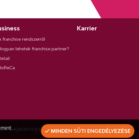
siness
Karrier
A franchise rendszerről
Hogyan lehetek franchise partner?
etail
HoReCa
amint
lés bejelentés
MINDEN SÜTI ENGEDÉLYEZÉSE