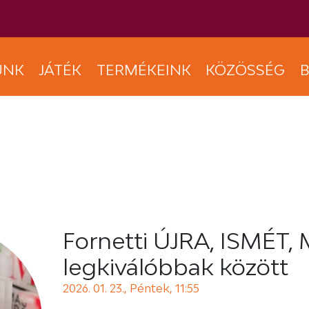
UNK
JÁTÉK
TERMÉKEINK
KÖZÖSSÉG
B
Fornetti ÚJRA, ISMÉT,
legkiválóbbak között
2026. 01. 23., Péntek, 11:55