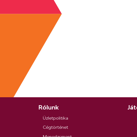
Rólunk
Ját
Üzletpolitika
Cégtörténet
Menedzsment