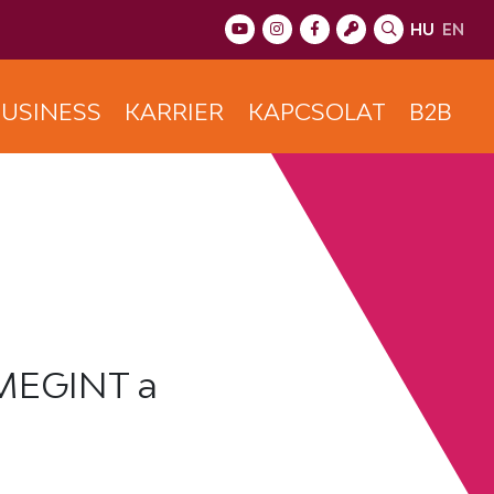
HU
EN
USINESS
KARRIER
KAPCSOLAT
B2B
 MEGINT a