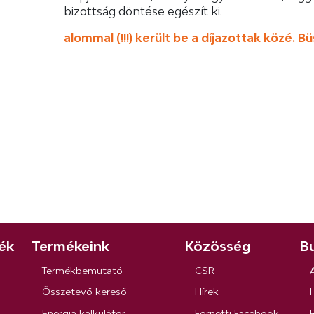
bizottság döntése egészít ki.
alommal (!!!) került be a díjazottak közé. 
ék
Termékeink
Közösség
Bu
Termékbemutató
CSR
Összetevő kereső
Hírek
Energia kalkulátor
Fornetti Facebook
R