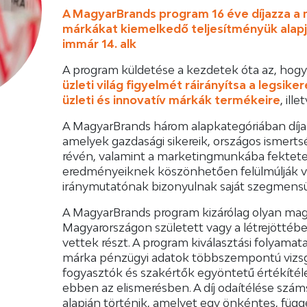
A MagyarBrands program 16 éve díjazza a
márkákat kiemelkedő teljesítményük alapjá
immár 14. alk
A program küldetése a kezdetek óta az, hog
üzleti világ figyelmét ráirányítsa a legsik
üzleti és innovatív márkák termékeire
, ill
A MagyarBrands három alapkategóriában díja
amelyek gazdasági sikereik, országos ismert
révén, valamint a marketingmunkába fektete
eredményeiknek köszönhetően felülmúlják ve
iránymutatónak bizonyulnak saját szegmens
A MagyarBrands program kizárólag olyan mag
Magyarországon született vagy a létrejötté
vettek részt. A program kiválasztási folyamat
márka pénzügyi adatok többszempontú vizsgá
fogyasztók és szakértők egyöntetű értékítéle
ebben az elismerésben. A díj odaítélése szám
alapján történik, amelyet egy önkéntes, függ