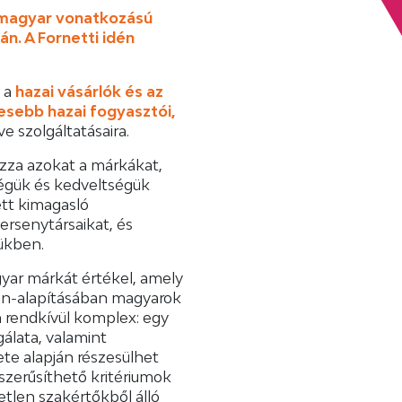
 magyar vonatkozású
n. A Fornetti idén
y a
hazai vásárlók és az
eresebb hazai fogyasztói,
etve szolgáltatásaira.
zza azokat a márkákat,
ségük és kedveltségük
tt kimagasló
rsenytársaikat, és
ükben.
yar márkát értékel, amely
ben-alapításában magyarok
a rendkívül komplex: egy
lata, valamint
te alapján részesülhet
szerűsíthető kritériumok
etlen szakértőkből álló