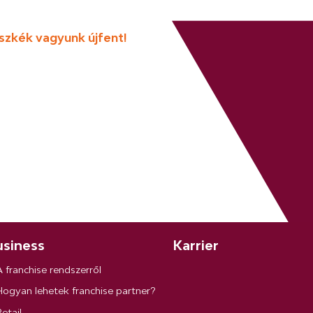
Büszkék vagyunk újfent!
siness
Karrier
A franchise rendszerről
Hogyan lehetek franchise partner?
etail