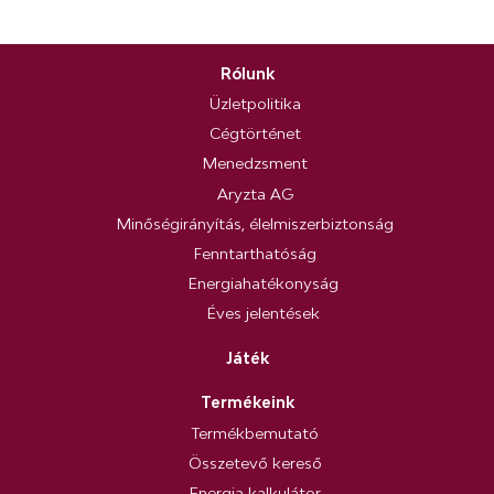
Rólunk
Üzletpolitika
Cégtörténet
Menedzsment
Aryzta AG
Minőségirányítás, élelmiszerbiztonság
Fenntarthatóság
Energiahatékonyság
Éves jelentések
Játék
Termékeink
Termékbemutató
Összetevő kereső
Energia kalkulátor