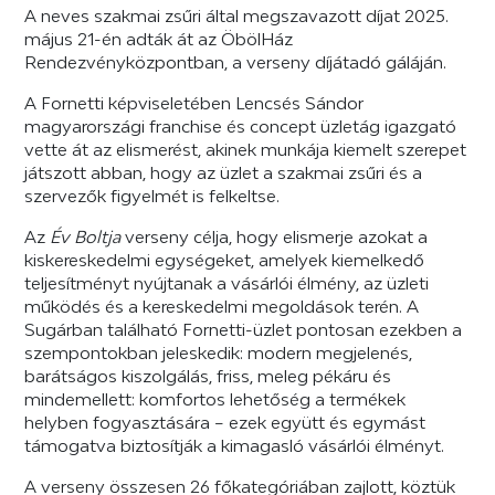
A neves szakmai zsűri által megszavazott díjat 2025.
május 21-én adták át az ÖbölHáz
Rendezvényközpontban, a verseny díjátadó gáláján.
A Fornetti képviseletében Lencsés Sándor
magyarországi franchise és concept üzletág igazgató
vette át az elismerést, akinek munkája kiemelt szerepet
játszott abban, hogy az üzlet a szakmai zsűri és a
szervezők figyelmét is felkeltse.
Az
Év Boltja
verseny célja, hogy elismerje azokat a
kiskereskedelmi egységeket, amelyek kiemelkedő
teljesítményt nyújtanak a vásárlói élmény, az üzleti
működés és a kereskedelmi megoldások terén. A
Sugárban található Fornetti-üzlet pontosan ezekben a
szempontokban jeleskedik: modern megjelenés,
barátságos kiszolgálás, friss, meleg pékáru és
mindemellett: komfortos lehetőség a termékek
helyben fogyasztására – ezek együtt és egymást
támogatva biztosítják a kimagasló vásárlói élményt.
A verseny összesen 26 főkategóriában zajlott, köztük