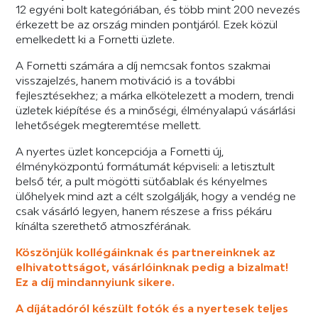
12 egyéni bolt kategóriában, és több mint 200 nevezés
érkezett be az ország minden pontjáról. Ezek közül
emelkedett ki a Fornetti üzlete.
A Fornetti számára a díj nemcsak fontos szakmai
visszajelzés, hanem motiváció is a további
fejlesztésekhez; a márka elkötelezett a modern, trendi
üzletek kiépítése és a minőségi, élményalapú vásárlási
lehetőségek megteremtése mellett.
A nyertes üzlet koncepciója a Fornetti új,
élményközpontú formátumát képviseli: a letisztult
belső tér, a pult mögötti sütőablak és kényelmes
ülőhelyek mind azt a célt szolgálják, hogy a vendég ne
csak vásárló legyen, hanem részese a friss pékáru
kínálta szerethető atmoszférának.
Köszönjük kollégáinknak és partnereinknek az
elhivatottságot, vásárlóinknak pedig a bizalmat!
Ez a díj mindannyiunk sikere.
A díjátadóról készült fotók és a nyertesek teljes