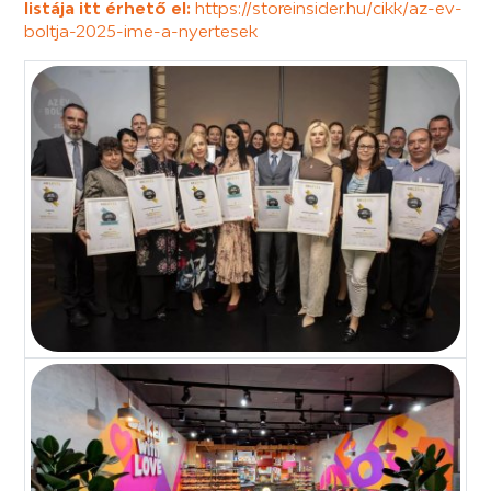
listája itt érhető el:
https://storeinsider.hu/cikk/az-ev-
boltja-2025-ime-a-nyertesek