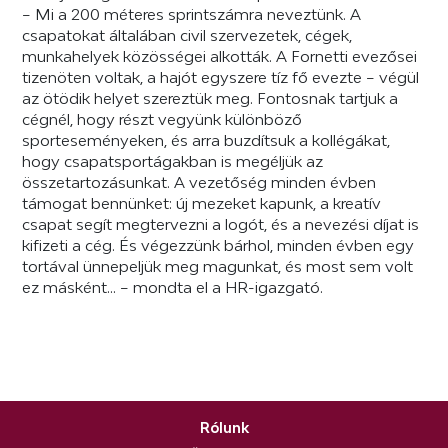
– Mi a 200 méteres sprintszámra neveztünk. A
csapatokat általában civil szervezetek, cégek,
munkahelyek közösségei alkották. A Fornetti evezősei
tizenöten voltak, a hajót egyszere tíz fő evezte – végül
az ötödik helyet szereztük meg. Fontosnak tartjuk a
cégnél, hogy részt vegyünk különböző
sporteseményeken, és arra buzdítsuk a kollégákat,
hogy csapatsportágakban is megéljük az
összetartozásunkat. A vezetőség minden évben
támogat bennünket: új mezeket kapunk, a kreatív
csapat segít megtervezni a logót, és a nevezési díjat is
kifizeti a cég. És végezzünk bárhol, minden évben egy
tortával ünnepeljük meg magunkat, és most sem volt
ez másként... – mondta el a HR-igazgató.
Rólunk