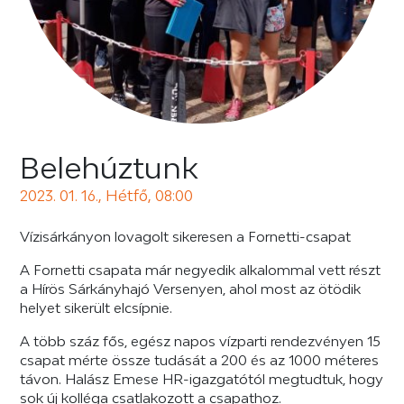
Belehúztunk
2023. 01. 16., Hétfő, 08:00
Vízisárkányon lovagolt sikeresen a Fornetti-csapat
A Fornetti csapata már negyedik alkalommal vett részt
a Hírös Sárkányhajó Versenyen, ahol most az ötödik
helyet sikerült elcsípnie.
A több száz fős, egész napos vízparti rendezvényen 15
csapat mérte össze tudását a 200 és az 1000 méteres
távon. Halász Emese HR-igazgatótól megtudtuk, hogy
sok új kolléga csatlakozott a csapathoz.