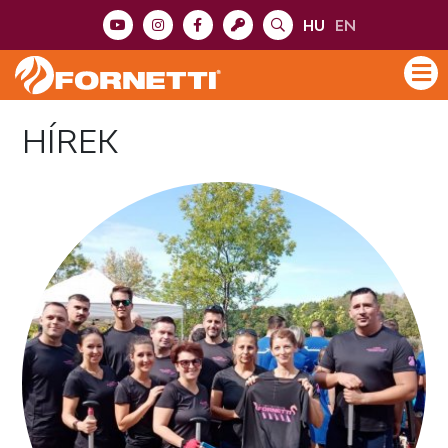
HU
EN
HÍREK