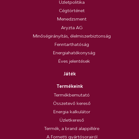
Üzletpolitika
Cégtörténet
Menedzsment
Aryzta AG
Minőségirányítás, élelmiszerbiztonság
Fenntarthatóság
Energiahatékonyság
Éves jelentések
Játék
Termékeink
Termékbemutató
Összetevő kereső
Energia kalkulátor
Üzletkereső
Termék, a brand alappillére
A Fornetti gyártósorairól