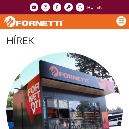
HU
EN
HÍREK