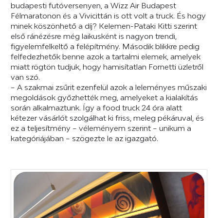
budapesti futóversenyen, a Wizz Air Budapest
Félmaratonon és a Vivicittán is ott volt a truck. És hogy
minek köszönhető a díj? Kelemen-Pataki Kitti szerint
első ránézésre még laikusként is nagyon trendi,
figyelemfelkeltő a felépítmény. Második blikkre pedig
felfedezhetők benne azok a tartalmi elemek, amelyek
miatt rögtön tudjuk, hogy hamisítatlan Fornetti üzletről
van szó.
– A szakmai zsűrit ezenfelül azok a leleményes műszaki
megoldások győzhették meg, amelyeket a kialakítás
során alkalmaztunk. Így a food truck 24 óra alatt
kétezer vásárlót szolgálhat ki friss, meleg pékáruval, és
ez a teljesítmény – véleményem szerint – unikum a
kategóriájában – szögezte le az igazgató.