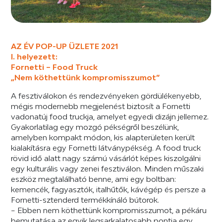
AZ ÉV POP-UP ÜZLETE 2021
I. helyezett:
Fornetti – Food Truck
„Nem köthettünk kompromisszumot”
A fesztiválokon és rendezvényeken gördülékenyebb,
mégis modernebb megjelenést biztosít a Fornetti
vadonatúj food truckja, amelyet egyedi dizájn jellemez.
Gyakorlatilag egy mozgó pékségről beszélünk,
amelyben kompakt módon, kis alapterületen került
kialakításra egy Fornetti látványpékség. A food truck
rövid idő alatt nagy számú vásárlót képes kiszolgálni
egy kulturális vagy zenei fesztiválon. Minden műszaki
eszköz megtalálható benne, ami egy boltban:
kemencék, fagyasztók, italhűtők, kávégép és persze a
Fornetti-sztenderd termékkínáló bútorok.
– Ebben nem köthettünk kompromisszumot, a pékáru
bemutatása az egyik legsarkalatosabb pontja egy