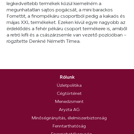
legkedveltebb termékek közül kiemelném a
megunhatatlan sajtos pogácsát, a mini barackos
Fornettit, a finompékáru csoportból pedig a kakaós és
májas XXL termékeket. Ezeken kívül egyre nagyobb az
érdeklődés a fehér pékáru csoport termékeire is, amiből
a retró kifli és a császárzsemle van vezető pozícióban –
rögzítette Denkné Németh Tímea.
Rólunk
Üzletpolitika
Cégtörténet
Menedzsment
Aryzta AG
Minőségirányítás, élelmiszerbiztonság
Fenntarthatóság
Energiahatékonyság