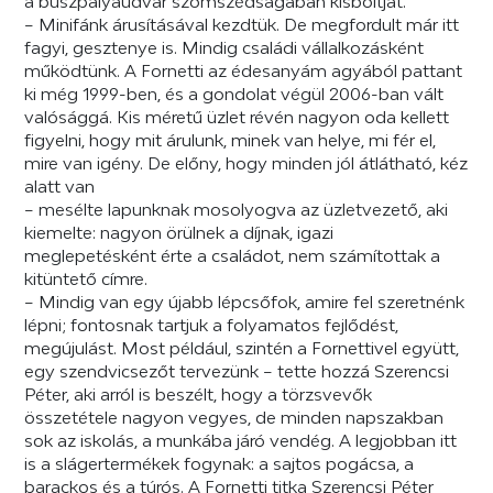
a buszpályaudvar szomszédságában kisboltját.
– Minifánk árusításával kezdtük. De megfordult már itt
fagyi, gesztenye is. Mindig családi vállalkozásként
működtünk. A Fornetti az édesanyám agyából pattant
ki még 1999-ben, és a gondolat végül 2006-ban vált
valósággá. Kis méretű üzlet révén nagyon oda kellett
figyelni, hogy mit árulunk, minek van helye, mi fér el,
mire van igény. De előny, hogy minden jól átlátható, kéz
alatt van
– mesélte lapunknak mosolyogva az üzletvezető, aki
kiemelte: nagyon örülnek a díjnak, igazi
meglepetésként érte a családot, nem számítottak a
kitüntető címre.
– Mindig van egy újabb lépcsőfok, amire fel szeretnénk
lépni; fontosnak tartjuk a folyamatos fejlődést,
megújulást. Most például, szintén a Fornettivel együtt,
egy szendvicsezőt tervezünk – tette hozzá Szerencsi
Péter, aki arról is beszélt, hogy a törzsvevők
összetétele nagyon vegyes, de minden napszakban
sok az iskolás, a munkába járó vendég. A legjobban itt
is a slágertermékek fogynak: a sajtos pogácsa, a
barackos és a túrós. A Fornetti titka Szerencsi Péter