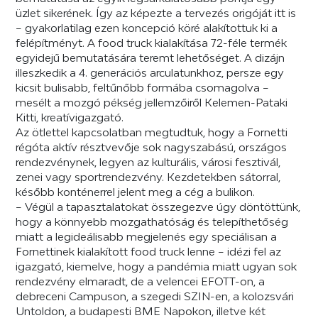
üzlet sikerének. Így az képezte a tervezés origóját itt is
– gyakorlatilag ezen koncepció köré alakítottuk ki a
felépítményt. A food truck kialakítása 72-féle termék
egyidejű bemutatására teremt lehetőséget. A dizájn
illeszkedik a 4. generációs arculatunkhoz, persze egy
kicsit bulisabb, feltűnőbb formába csomagolva –
mesélt a mozgó pékség jellemzőiről Kelemen-Pataki
Kitti, kreatívigazgató.
Az ötlettel kapcsolatban megtudtuk, hogy a Fornetti
régóta aktív résztvevője sok nagyszabású, országos
rendezvénynek, legyen az kulturális, városi fesztivál,
zenei vagy sportrendezvény. Kezdetekben sátorral,
később konténerrel jelent meg a cég a bulikon.
– Végül a tapasztalatokat összegezve úgy döntöttünk,
hogy a könnyebb mozgathatóság és telepíthetőség
miatt a legideálisabb megjelenés egy speciálisan a
Fornettinek kialakított food truck lenne – idézi fel az
igazgató, kiemelve, hogy a pandémia miatt ugyan sok
rendezvény elmaradt, de a velencei EFOTT-on, a
debreceni Campuson, a szegedi SZIN-en, a kolozsvári
Untoldon, a budapesti BME Napokon, illetve két