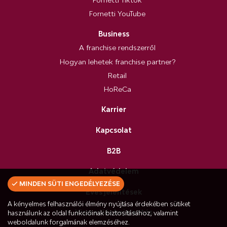
Fornetti YouTube
Business
A franchise rendszerről
Hogyan lehetek franchise partner?
Retail
HoReCa
Karrier
Kapcsolat
B2B
Adatvédelem
MINDEN SÜTI ENGEDÉLYEZÉSE
Éves jelentések
A kényelmes felhasználói élmény nyújtása érdekében sütiket
Visszaélés bejelentés
használunk az oldal funkcióinak biztosításához, valamint
weboldalunk forgalmának elemzéséhez.