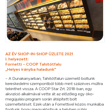
AZ ÉV SHOP-IN-SHOP ÜZLETE 2021
I. helyezett:
Fornetti – COOP Tahitótfalu
„Helyes irányba haladunk”
– A Dunakanyarban, Tahitótfalun üzemelő boltunk
kereskedelmi szempontból több mint százéves múltra
tekinthet vissza. A COOP Star Zrt. 2018-ban, egy
akvizíció alkalmával vette át az előzőleg egy öko-
megújulási program során átépített bolt
üzemeltetését. Ezek után a Fornettivel közös munkába
fogtunk, hogy megvalósítsuk a helyben sütés