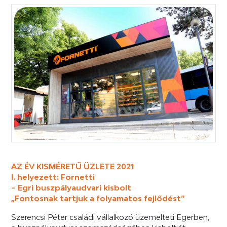
AZ ÉV KISMÉRETŰ ÜZLETE 2021
I. helyezett: Fornetti
– Egri buszpályaudvari kisbolt
„Fontosnak tartjuk a folyamatos fejlődést”
Szerencsi Péter családi vállalkozó üzemelteti Egerben,