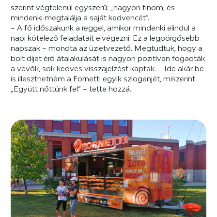
szerint végtelenül egyszerű: „nagyon finom, és
mindenki megtalálja a saját kedvencét”.
– A fő időszakunk a reggel, amikor mindenki elindul a
napi kötelező feladatait elvégezni. Ez a legpörgősebb
napszak – mondta az üzletvezető. Megtudtuk, hogy a
bolt díjat érő átalakulását is nagyon pozitívan fogadták
a vevők, sok kedves visszajelzést kaptak. – Ide akár be
is illeszthetném a Fornetti egyik szlogenjét, miszerint
„Együtt nőttünk fel” – tette hozzá.