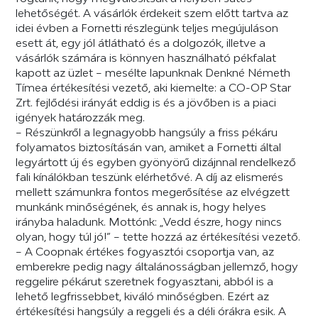
lehetőségét. A vásárlók érdekeit szem előtt tartva az
idei évben a Fornetti részlegünk teljes megújuláson
esett át, egy jól átlátható és a dolgozók, illetve a
vásárlók számára is könnyen használható pékfalat
kapott az üzlet – mesélte lapunknak Denkné Németh
Tímea értékesítési vezető, aki kiemelte: a CO-OP Star
Zrt. fejlődési irányát eddig is és a jövőben is a piaci
igények határozzák meg.
– Részünkről a legnagyobb hangsúly a friss pékáru
folyamatos biztosításán van, amiket a Fornetti által
legyártott új és egyben gyönyörű dizájnnal rendelkező
fali kínálókban teszünk elérhetővé. A díj az elismerés
mellett számunkra fontos megerősítése az elvégzett
munkánk minőségének, és annak is, hogy helyes
irányba haladunk. Mottónk: „Vedd észre, hogy nincs
olyan, hogy túl jó!” – tette hozzá az értékesítési vezető.
– A Coopnak értékes fogyasztói csoportja van, az
emberekre pedig nagy általánosságban jellemző, hogy
reggelire pékárut szeretnek fogyasztani, abból is a
lehető legfrissebbet, kiváló minőségben. Ezért az
értékesítési hangsúly a reggeli és a déli órákra esik. A