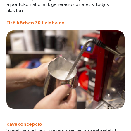
a pontokon ahol a 4. generációs üzletet ki tudjuk
alakítani.
Első körben 30 üzlet a cél.
Kávékoncepció
Szeretnénk a Franchise rendszerben a kávékínálatot