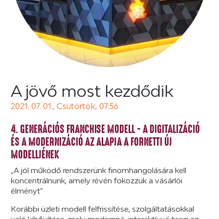
A jövő most kezdődik
2021. 07. 01., Csütörtök, 07:56
4. GENERÁCIÓS FRANCHISE MODELL - A DIGITALIZÁCIÓ
ÉS A MODERNIZÁCIÓ AZ ALAPJA A FORNETTI ÚJ
MODELLJÉNEK
„A jól működő rendszerünk finomhangolására kell
koncentrálnunk, amely révén fokozzuk a vásárlói
élményt”
Korábbi üzleti modell felfrissítése, szolgáltatásokkal
való kibővítése, mely modernné, interaktívvá teszi az