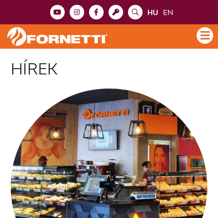
HU
EN
HÍREK