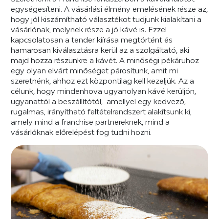
egységesíteni. A vásárlási élmény emelésének része az,
hogy jól kiszámítható választékot tudjunk kialakítani a
vásárlónak, melynek része a jó kávé is. Ezzel
kapcsolatosan a tender kiírása megtörtént és
hamarosan kiválasztásra kerül az a szolgáltató, aki
majd hozza részünkre a kávét. A minőségi pékáruhoz
egy olyan elvárt minőséget párosítunk, amit mi
szeretnénk, ahhoz ezt központilag kell kezeljük. Az a
célunk, hogy mindenhova ugyanolyan kávé kerüljön,
ugyanattól a beszállítótól, amellyel egy kedvező,
rugalmas, irányítható feltételrendszert alakítsunk ki,
amely mind a franchise partnereknek, mind a
vásárlóknak előrelépést fog tudni hozni.