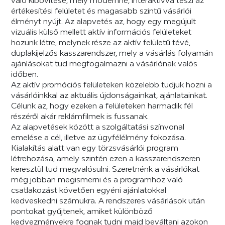
értékesítési felületet és magasabb szintű vásárlói
élményt nyújt. Az alapvetés az, hogy egy megújult
vizuális külső mellett aktív információs felületeket
hozunk létre, melynek része az aktív felületű tévé,
duplakijelzős kasszarendszer, mely a vásárlás folyamán
ajánlásokat tud megfogalmazni a vásárlónak valós
időben.
Az aktív promóciós felületeken közelebb tudjuk hozni a
vásárlóinkkal az aktuális újdonságainkat, ajánlatainkat.
Célunk az, hogy ezeken a felületeken harmadik fél
részéről akár reklámfilmek is fussanak.
Az alapvetések között a szolgáltatási színvonal
emelése a cél, illetve az ügyfélélmény fokozása.
Kialakítás alatt van egy törzsvásárlói program
létrehozása, amely szintén ezen a kasszarendszeren
keresztül tud megvalósulni. Szeretnénk a vásárlókat
még jobban megismerni és a programhoz való
csatlakozást követően egyéni ajánlatokkal
kedveskedni számukra. A rendszeres vásárlások után
pontokat gyűjtenek, amiket különböző
kedvezményekre fognak tudni majd beváltani azokon