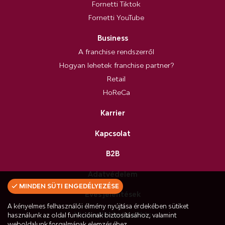
Fornetti Tiktok
Fornetti YouTube
Business
A franchise rendszerről
Hogyan lehetek franchise partner?
Retail
HoReCa
Karrier
Kapcsolat
B2B
Adatvédelem
MINDEN SÜTI ENGEDÉLYEZÉSE
Éves jelentések
A kényelmes felhasználói élmény nyújtása érdekében sütiket
Visszaélés bejelentés
használunk az oldal funkcióinak biztosításához, valamint
weboldalunk forgalmának elemzéséhez.