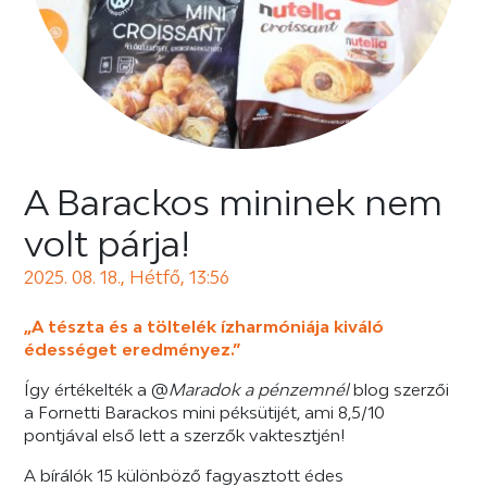
A Barackos mininek nem
volt párja!
2025. 08. 18., Hétfő, 13:56
„A tészta és a töltelék ízharmóniája kiváló
édességet eredményez.”
Így értékelték a @
Maradok a pénzemnél
blog szerzői
a Fornetti Barackos mini péksütijét, ami 8,5/10
pontjával első lett a szerzők vaktesztjén!
A bírálók 15 különböző fagyasztott édes