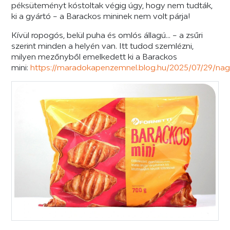
péksüteményt kóstoltak végig úgy, hogy nem tudták,
ki a gyártó – a Barackos mininek nem volt párja!
Kívül ropogós, belül puha és omlós állagú... – a zsűri
szerint minden a helyén van. Itt tudod szemlézni,
milyen mezőnyből emelkedett ki a Barackos
mini:
https://maradokapenzemnel.blog.hu/2025/07/29/na