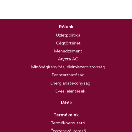
Rólunk
Üzletpolitika
Cégtörténet
Menedzsment
Aryzta AG
Minőségirányítás, élelmiszerbiztonság
Fenntarthatóság
Energiahatékonyság
Éves jelentések
Játék
Termékeink
Termékbemutató
Összetevő kereső