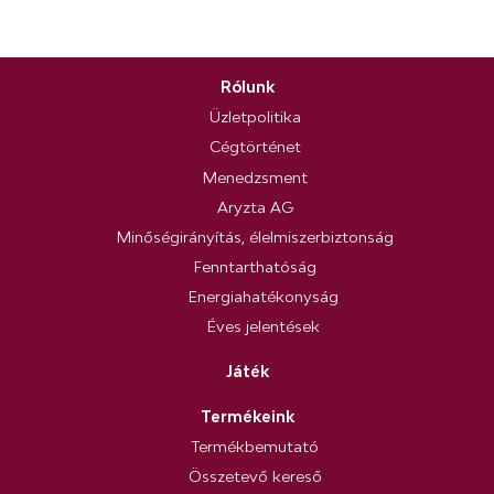
Rólunk
Üzletpolitika
Cégtörténet
Menedzsment
Aryzta AG
Minőségirányítás, élelmiszerbiztonság
Fenntarthatóság
Energiahatékonyság
Éves jelentések
Játék
Termékeink
Termékbemutató
Összetevő kereső