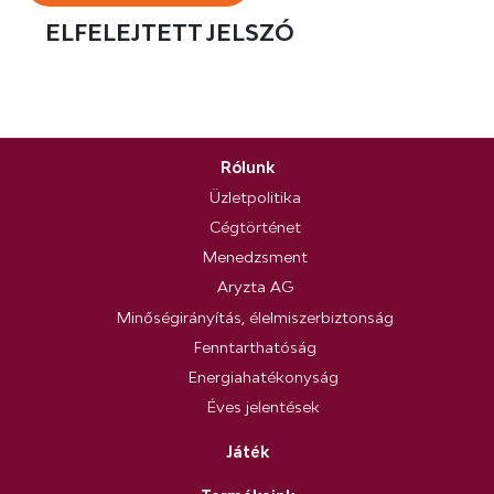
ELFELEJTETT JELSZÓ
Rólunk
Üzletpolitika
Cégtörténet
Menedzsment
Aryzta AG
Minőségirányítás, élelmiszerbiztonság
Fenntarthatóság
Energiahatékonyság
Éves jelentések
Játék