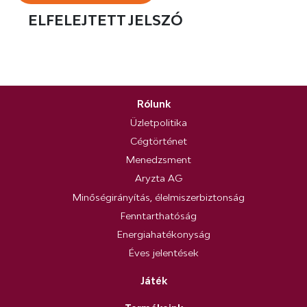
ELFELEJTETT JELSZÓ
Rólunk
Üzletpolitika
Cégtörténet
Menedzsment
Aryzta AG
Minőségirányítás, élelmiszerbiztonság
Fenntarthatóság
Energiahatékonyság
Éves jelentések
Játék