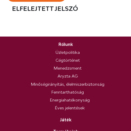
ELFELEJTETT JELSZÓ
Rólunk
Üzletpolitika
Cégtörténet
Menedzsment
Aryzta AG
Minőségirányítás, élelmiszerbiztonság
Fenntarthatóság
Energiahatékonyság
Éves jelentések
Játék