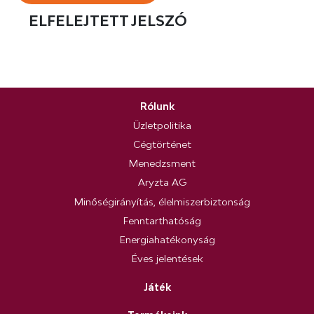
ELFELEJTETT JELSZÓ
Rólunk
Üzletpolitika
Cégtörténet
Menedzsment
Aryzta AG
Minőségirányítás, élelmiszerbiztonság
Fenntarthatóság
Energiahatékonyság
Éves jelentések
Játék