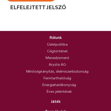
ELFELEJTETT JELSZÓ
Rólunk
Üzletpolitika
Cégtörténet
Menedzsment
Aryzta AG
Minőségirányítás, élelmiszerbiztonság
Fenntarthatóság
Energiahatékonyság
Éves jelentések
Játék