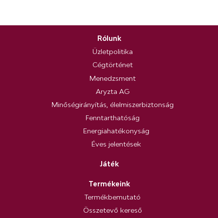
Rólunk
Üzletpolitika
Cégtörténet
Menedzsment
Aryzta AG
Minőségirányítás, élelmiszerbiztonság
Fenntarthatóság
Energiahatékonyság
Éves jelentések
Játék
Termékeink
Termékbemutató
Összetevő kereső