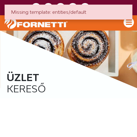
HU
EN
Missing template: entities/default
ÜZLET
KERESŐ