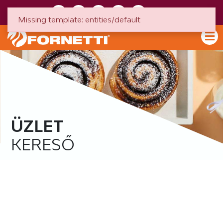
HU
EN
Missing template: entities/default
ÜZLET
KERESŐ