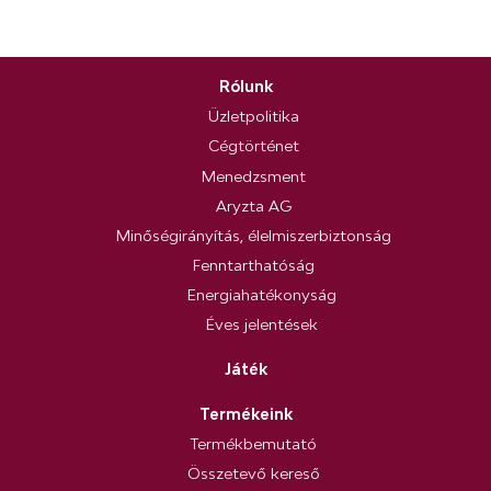
Rólunk
Üzletpolitika
Cégtörténet
Menedzsment
Aryzta AG
Minőségirányítás, élelmiszerbiztonság
Fenntarthatóság
Energiahatékonyság
Éves jelentések
Játék
Termékeink
Termékbemutató
Összetevő kereső